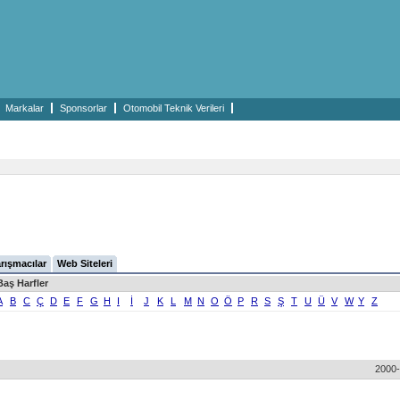
Markalar
Sponsorlar
Otomobil Teknik Verileri
rışmacılar
Web Siteleri
Baş Harfler
A
B
C
Ç
D
E
F
G
H
I
İ
J
K
L
M
N
O
Ö
P
R
S
Ş
T
U
Ü
V
W
Y
Z
2000