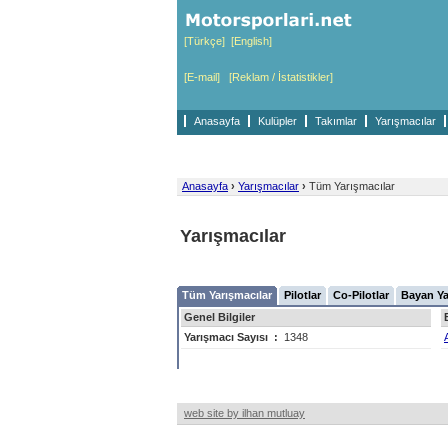
[Türkçe]
[English]
[E-mail]
[Reklam / İstatistikler]
Anasayfa
Kulüpler
Takımlar
Yarışmacılar
Anasayfa
›
Yarışmacılar
›
Tüm Yarışmacılar
Yarışmacılar
Tüm Yarışmacılar
Pilotlar
Co-Pilotlar
Bayan Ya
Genel Bilgiler
Yarışmacı Sayısı
:
1348
web site by ilhan mutluay