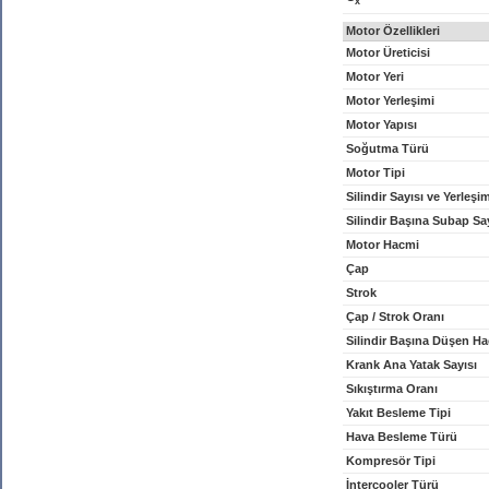
x
Motor Özellikleri
Motor Üreticisi
Motor Yeri
Motor Yerleşimi
Motor Yapısı
Soğutma Türü
Motor Tipi
Silindir Sayısı ve Yerleşi
Silindir Başına Subap Sa
Motor Hacmi
Çap
Strok
Çap / Strok Oranı
Silindir Başına Düşen H
Krank Ana Yatak Sayısı
Sıkıştırma Oranı
Yakıt Besleme Tipi
Hava Besleme Türü
Kompresör Tipi
İntercooler Türü