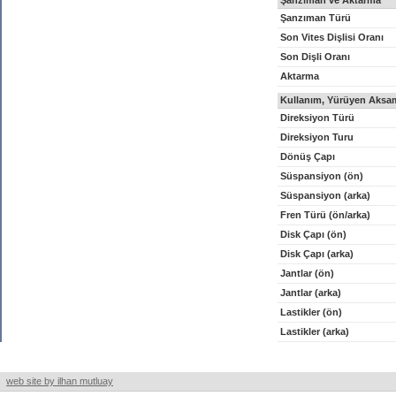
Şanzıman ve Aktarma
Şanzıman Türü
Son Vites Dişlisi Oranı
Son Dişli Oranı
Aktarma
Kullanım, Yürüyen Aksam
Direksiyon Türü
Direksiyon Turu
Dönüş Çapı
Süspansiyon (ön)
Süspansiyon (arka)
Fren Türü (ön/arka)
Disk Çapı (ön)
Disk Çapı (arka)
Jantlar (ön)
Jantlar (arka)
Lastikler (ön)
Lastikler (arka)
web site by ilhan mutluay