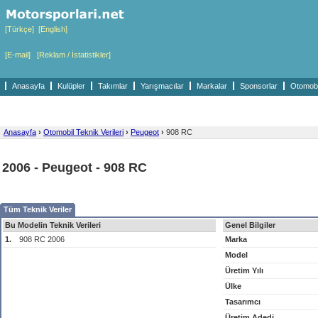
[Türkçe]
[English]
[E-mail]
[Reklam / İstatistikler]
Anasayfa
Kulüpler
Takımlar
Yarışmacılar
Markalar
Sponsorlar
Otomobil
Anasayfa
›
Otomobil Teknik Verileri
›
Peugeot
›
908 RC
2006 - Peugeot - 908 RC
Tüm Teknik Veriler
Bu Modelin Teknik Verileri
Genel Bilgiler
1.
908 RC 2006
Marka
Model
Üretim Yılı
Ülke
Tasarımcı
Üretim Adedi