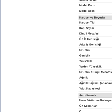
Model Kodu
Model Ailesi
Karoser ve Boyutlar
Karoser Tipi
Kapı Sayısı
Dingil Mesafesi
Ön İz Genişliği
Arka İz Genişliği
Uzunluk
Genişlik
Yükseklik
Yerden Yükseklik
Uzunluk / Dingil Mesafes
Ağırlık
Ağırlık Dağılımı (ön/arka)
Yakıt Kapasitesi
Aerodinamik
Hava Sürtünme Katsayıs
Ön Kesit Alanı
C