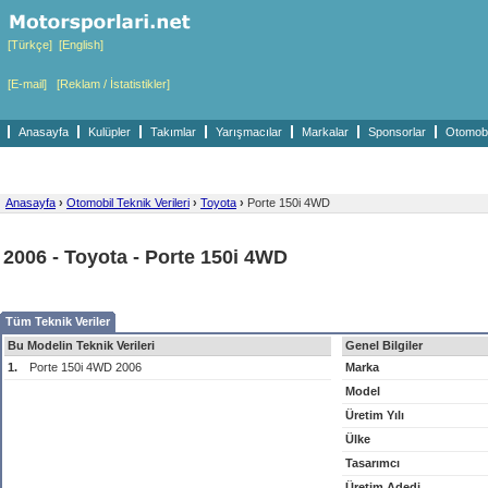
[Türkçe]
[English]
[E-mail]
[Reklam / İstatistikler]
Anasayfa
Kulüpler
Takımlar
Yarışmacılar
Markalar
Sponsorlar
Otomobil
Anasayfa
›
Otomobil Teknik Verileri
›
Toyota
›
Porte 150i 4WD
2006 - Toyota - Porte 150i 4WD
Tüm Teknik Veriler
Bu Modelin Teknik Verileri
Genel Bilgiler
1.
Porte 150i 4WD 2006
Marka
Model
Üretim Yılı
Ülke
Tasarımcı
Üretim Adedi