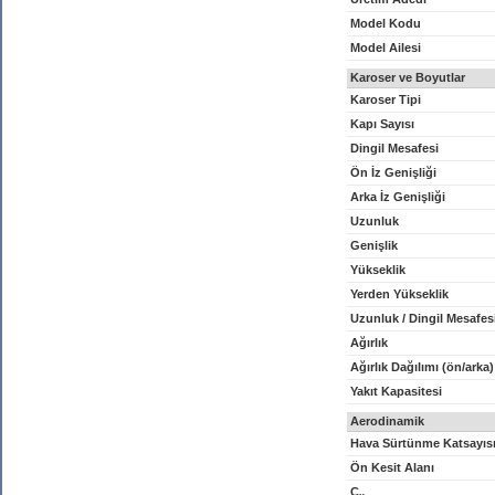
Model Kodu
Model Ailesi
Karoser ve Boyutlar
Karoser Tipi
Kapı Sayısı
Dingil Mesafesi
Ön İz Genişliği
Arka İz Genişliği
Uzunluk
Genişlik
Yükseklik
Yerden Yükseklik
Uzunluk / Dingil Mesafes
Ağırlık
Ağırlık Dağılımı (ön/arka)
Yakıt Kapasitesi
Aerodinamik
Hava Sürtünme Katsayıs
Ön Kesit Alanı
C