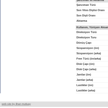
Şanzıman ve Aktarma
Şanzıman Türü
Son Vites Dişlisi Oranı
Son Dişli Oranı
Aktarma
Kullanım, Yürüyen Aksam
Direksiyon Türü
Direksiyon Turu
Dönüş Çapı
Süspansiyon (ön)
Süspansiyon (arka)
Fren Türü (ön/arka)
Disk Çapı (ön)
Disk Çapı (arka)
Jantlar (ön)
Jantlar (arka)
Lastikler (ön)
Lastikler (arka)
web site by ilhan mutluay