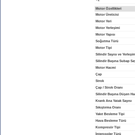
x
Motor Özellikleri
Motor Üreticisi
Motor Yeri
Motor Yerleşimi
Motor Yapısı
Soğutma Türü
Motor Tipi
Silindir Sayısı ve Yerleşi
Silindir Başına Subap Sa
Motor Hacmi
Çap
Strok
Çap / Strok Oranı
Silindir Başına Düşen H
Krank Ana Yatak Sayısı
Sıkıştırma Oranı
Yakıt Besleme Tipi
Hava Besleme Türü
Kompresör Tipi
İntercooler Türü