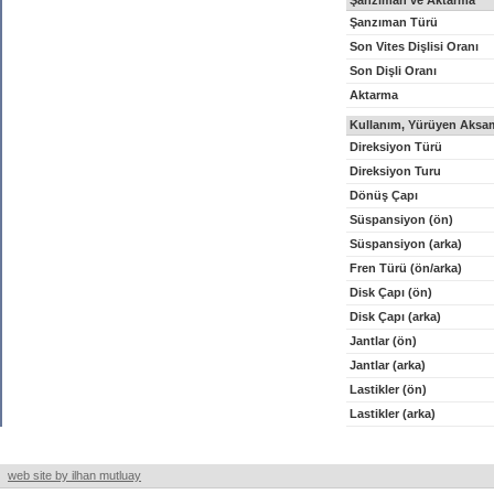
Şanzıman ve Aktarma
Şanzıman Türü
Son Vites Dişlisi Oranı
Son Dişli Oranı
Aktarma
Kullanım, Yürüyen Aksam
Direksiyon Türü
Direksiyon Turu
Dönüş Çapı
Süspansiyon (ön)
Süspansiyon (arka)
Fren Türü (ön/arka)
Disk Çapı (ön)
Disk Çapı (arka)
Jantlar (ön)
Jantlar (arka)
Lastikler (ön)
Lastikler (arka)
web site by ilhan mutluay