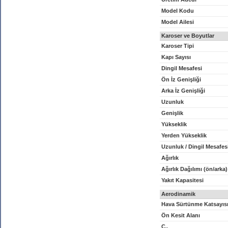
Model Kodu
Model Ailesi
Karoser ve Boyutlar
Karoser Tipi
Kapı Sayısı
Dingil Mesafesi
Ön İz Genişliği
Arka İz Genişliği
Uzunluk
Genişlik
Yükseklik
Yerden Yükseklik
Uzunluk / Dingil Mesafes
Ağırlık
Ağırlık Dağılımı (ön/arka)
Yakıt Kapasitesi
Aerodinamik
Hava Sürtünme Katsayıs
Ön Kesit Alanı
C