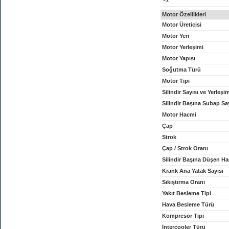
x
Motor Özellikleri
Motor Üreticisi
Motor Yeri
Motor Yerleşimi
Motor Yapısı
Soğutma Türü
Motor Tipi
Silindir Sayısı ve Yerleşi
Silindir Başına Subap Sa
Motor Hacmi
Çap
Strok
Çap / Strok Oranı
Silindir Başına Düşen H
Krank Ana Yatak Sayısı
Sıkıştırma Oranı
Yakıt Besleme Tipi
Hava Besleme Türü
Kompresör Tipi
İntercooler Türü