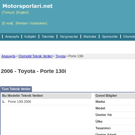
[Türkçe]
[English]
[E-mail]
[Reklam / İstatistikler]
Anasayfa
Kulüpler
Takımlar
Yarışmacılar
Markalar
Sponsorlar
Otomobil
Anasayfa
›
Otomobil Teknik Verileri
›
Toyota
›
Porte 130i
2006 - Toyota - Porte 130i
Tüm Teknik Veriler
Bu Modelin Teknik Verileri
Genel Bilgiler
1.
Porte 130i 2006
Marka
Model
Üretim Yılı
Ülke
Tasarımcı
Üretim Adedi