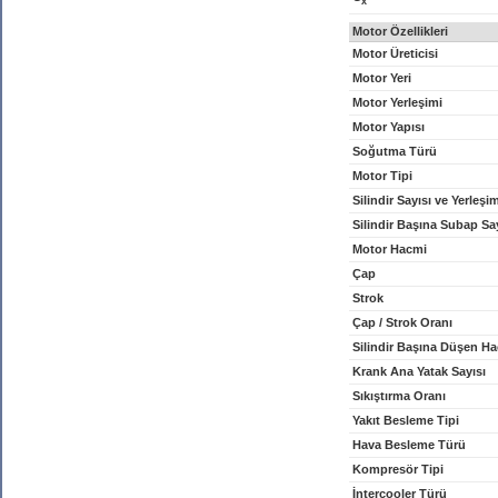
x
Motor Özellikleri
Motor Üreticisi
Motor Yeri
Motor Yerleşimi
Motor Yapısı
Soğutma Türü
Motor Tipi
Silindir Sayısı ve Yerleşi
Silindir Başına Subap Sa
Motor Hacmi
Çap
Strok
Çap / Strok Oranı
Silindir Başına Düşen H
Krank Ana Yatak Sayısı
Sıkıştırma Oranı
Yakıt Besleme Tipi
Hava Besleme Türü
Kompresör Tipi
İntercooler Türü