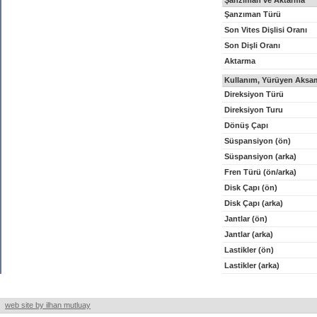
Şanzıman ve Aktarma
Şanzıman Türü
Son Vites Dişlisi Oranı
Son Dişli Oranı
Aktarma
Kullanım, Yürüyen Aksam
Direksiyon Türü
Direksiyon Turu
Dönüş Çapı
Süspansiyon (ön)
Süspansiyon (arka)
Fren Türü (ön/arka)
Disk Çapı (ön)
Disk Çapı (arka)
Jantlar (ön)
Jantlar (arka)
Lastikler (ön)
Lastikler (arka)
web site by ilhan mutluay