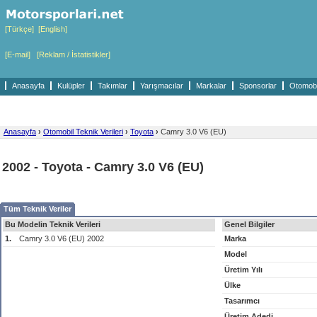
[Türkçe]
[English]
[E-mail]
[Reklam / İstatistikler]
Anasayfa
Kulüpler
Takımlar
Yarışmacılar
Markalar
Sponsorlar
Otomobil
Anasayfa
›
Otomobil Teknik Verileri
›
Toyota
›
Camry 3.0 V6 (EU)
2002 - Toyota - Camry 3.0 V6 (EU)
Tüm Teknik Veriler
Bu Modelin Teknik Verileri
Genel Bilgiler
1.
Camry 3.0 V6 (EU) 2002
Marka
Model
Üretim Yılı
Ülke
Tasarımcı
Üretim Adedi