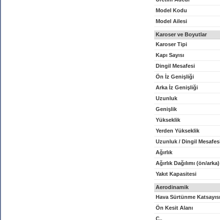
Model Kodu
Model Ailesi
Karoser ve Boyutlar
Karoser Tipi
Kapı Sayısı
Dingil Mesafesi
Ön İz Genişliği
Arka İz Genişliği
Uzunluk
Genişlik
Yükseklik
Yerden Yükseklik
Uzunluk / Dingil Mesafes
Ağırlık
Ağırlık Dağılımı (ön/arka)
Yakıt Kapasitesi
Aerodinamik
Hava Sürtünme Katsayıs
Ön Kesit Alanı
C