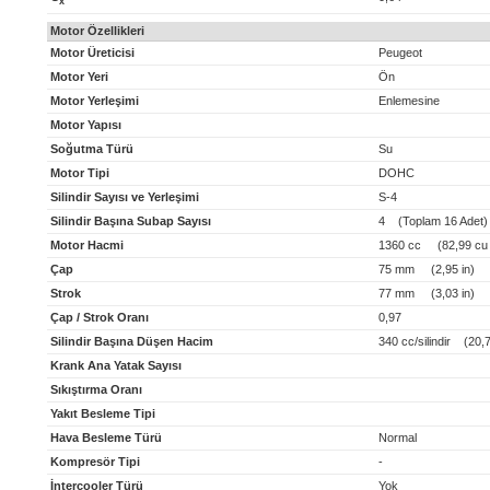
x
Motor Özellikleri
Motor Üreticisi
Peugeot
Motor Yeri
Ön
Motor Yerleşimi
Enlemesine
Motor Yapısı
Soğutma Türü
Su
Motor Tipi
DOHC
Silindir Sayısı ve Yerleşimi
S-4
Silindir Başına Subap Sayısı
4 (Toplam 16 Adet)
Motor Hacmi
1360 cc (82,99 cu 
Çap
75 mm (2,95 in)
Strok
77 mm (3,03 in)
Çap / Strok Oranı
0,97
Silindir Başına Düşen Hacim
340 cc/silindir (20,75
Krank Ana Yatak Sayısı
Sıkıştırma Oranı
Yakıt Besleme Tipi
Hava Besleme Türü
Normal
Kompresör Tipi
-
İntercooler Türü
Yok