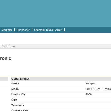
Markalar
Sponsorlar
Otomobil Teknik Verileri
 16v 2-Tronic
Tronic
Genel Bilgiler
Marka
Peugeot
Model
207 1.4 16v 2-Tronic
Üretim Yılı
2006
Ülke
Tasarımcı
Üretim Adedi