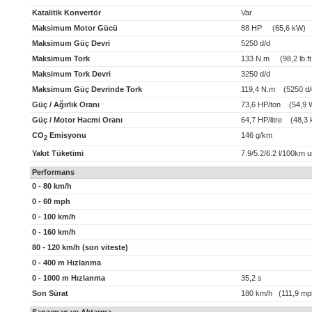
Katalitik Konvertör
Var
Maksimum Motor Gücü
88 HP (65,6 kW)
Maksimum Güç Devri
5250 d/d
Maksimum Tork
133 N.m (98,2 lb.ft
Maksimum Tork Devri
3250 d/d
Maksimum Güç Devrinde Tork
119,4 N.m (5250 d/
Güç / Ağırlık Oranı
73,6 HP/ton (54,9 
Güç / Motor Hacmi Oranı
64,7 HP/litre (48,3 k
CO
Emisyonu
146 g/km
2
Yakıt Tüketimi
7.9/5.2/6.2 l/100km 
Performans
0 - 80 km/h
0 - 60 mph
0 - 100 km/h
0 - 160 km/h
80 - 120 km/h (son viteste)
0 - 400 m Hızlanma
0 - 1000 m Hızlanma
35,2 s
Son Sürat
180 km/h (111,9 mp