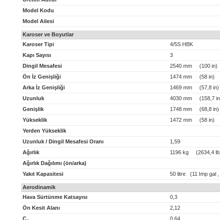
Model Kodu
Model Ailesi
Karoser ve Boyutlar
Karoser Tipi
4/5S HBK
Kapı Sayısı
3
Dingil Mesafesi
2540 mm (100 in)
Ön İz Genişliği
1474 mm (58 in)
Arka İz Genişliği
1469 mm (57,8 in)
Uzunluk
4030 mm (158,7 in
Genişlik
1748 mm (68,8 in)
Yükseklik
1472 mm (58 in)
Yerden Yükseklik
Uzunluk / Dingil Mesafesi Oranı
1,59
Ağırlık
1196 kg (2634,4 lb
Ağırlık Dağılımı (ön/arka)
Yakıt Kapasitesi
50 litre (11 Imp gal 
Aerodinamik
Hava Sürtünme Katsayısı
0,3
Ön Kesit Alanı
2,12
C
0,64