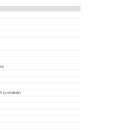
in)
 cu in/silindir)