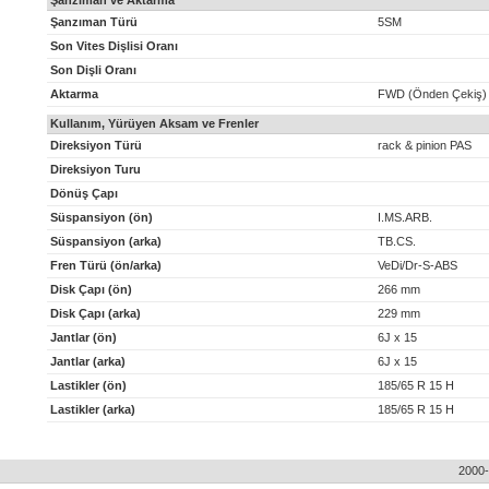
Şanzıman ve Aktarma
Şanzıman Türü
5SM
Son Vites Dişlisi Oranı
Son Dişli Oranı
Aktarma
FWD (Önden Çekiş)
Kullanım, Yürüyen Aksam ve Frenler
Direksiyon Türü
rack & pinion PAS
Direksiyon Turu
Dönüş Çapı
Süspansiyon (ön)
I.MS.ARB.
Süspansiyon (arka)
TB.CS.
Fren Türü (ön/arka)
VeDi/Dr-S-ABS
Disk Çapı (ön)
266 mm
Disk Çapı (arka)
229 mm
Jantlar (ön)
6J x 15
Jantlar (arka)
6J x 15
Lastikler (ön)
185/65 R 15 H
Lastikler (arka)
185/65 R 15 H
2000