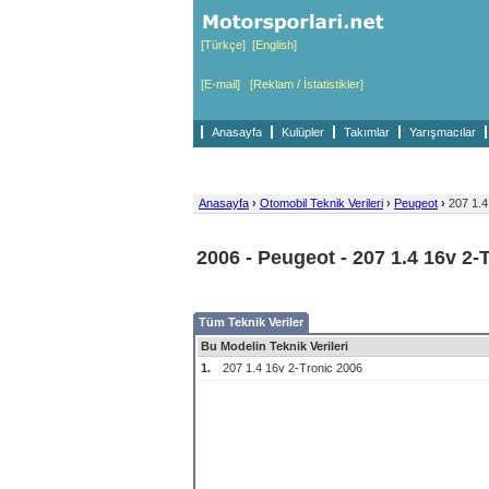
[Türkçe]
[English]
[E-mail]
[Reklam / İstatistikler]
Anasayfa
Kulüpler
Takımlar
Yarışmacılar
Anasayfa
›
Otomobil Teknik Verileri
›
Peugeot
›
207 1.4
2006 - Peugeot - 207 1.4 16v 2-
Tüm Teknik Veriler
Bu Modelin Teknik Verileri
1.
207 1.4 16v 2-Tronic 2006