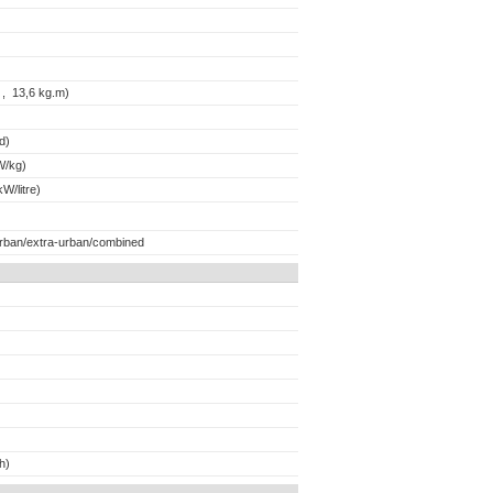
 , 13,6 kg.m)
d)
W/kg)
W/litre)
urban/extra-urban/combined
h)