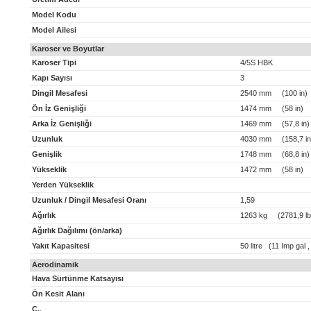
Model Kodu
Model Ailesi
Karoser ve Boyutlar
Karoser Tipi
4/5S HBK
Kapı Sayısı
3
Dingil Mesafesi
2540 mm (100 in)
Ön İz Genişliği
1474 mm (58 in)
Arka İz Genişliği
1469 mm (57,8 in)
Uzunluk
4030 mm (158,7 in
Genişlik
1748 mm (68,8 in)
Yükseklik
1472 mm (58 in)
Yerden Yükseklik
Uzunluk / Dingil Mesafesi Oranı
1,59
Ağırlık
1263 kg (2781,9 lb
Ağırlık Dağılımı (ön/arka)
Yakıt Kapasitesi
50 litre (11 Imp gal 
Aerodinamik
Hava Sürtünme Katsayısı
Ön Kesit Alanı
C