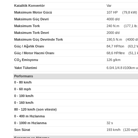
Katalitik Konvertör
Var
Maksimum Motor Gücü
107 HP (79,8 kW)
Maksimum Güç Devri
4000 d/d
Maksimum Tork
240 N.m (177,1 lb.f
Maksimum Tork Devri
2000 d/d
Maksimum Güç Devrinde Tork
190,5 N.m (4000 d/
Güç / Ağırlık Oranı
84,7 HP/ton (63,2 
Güç / Motor Hacmi Oranı
68,6 HP/litre (51,1 k
CO
Emisyonu
126 g/km
2
Yakıt Tüketimi
6.0/4.1/4.8 l/100km 
Performans
0 - 80 km/h
0 - 60 mph
0 - 100 km/h
0 - 160 km/h
80 - 120 km/h (son viteste)
0 - 400 m Hızlanma
0 - 1000 m Hızlanma
32 s
Son Sürat
193 km/h (120 mph