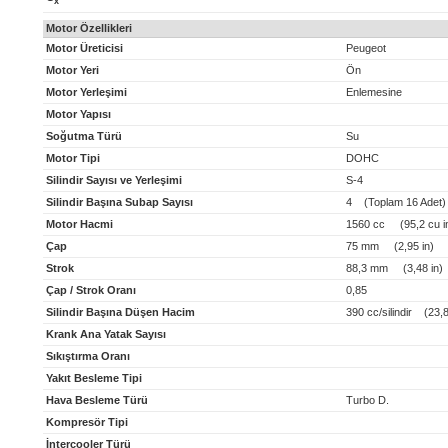
x
Motor Özellikleri
Motor Üreticisi
Peugeot
Motor Yeri
Ön
Motor Yerleşimi
Enlemesine
Motor Yapısı
Soğutma Türü
Su
Motor Tipi
DOHC
Silindir Sayısı ve Yerleşimi
S-4
Silindir Başına Subap Sayısı
4 (Toplam 16 Adet)
Motor Hacmi
1560 cc (95,2 cu i
Çap
75 mm (2,95 in)
Strok
88,3 mm (3,48 in)
Çap / Strok Oranı
0,85
Silindir Başına Düşen Hacim
390 cc/silindir (23,8 
Krank Ana Yatak Sayısı
Sıkıştırma Oranı
Yakıt Besleme Tipi
Hava Besleme Türü
Turbo D.
Kompresör Tipi
İntercooler Türü