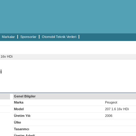
Markalar
Sponsorlar
Otomobil Teknik Verileri
 16v HDi
i
Genel Bilgiler
Marka
Peugeot
Model
207 1.6 16v HDi
Üretim Yılı
2006
Ülke
Tasarımcı
Üretim Adedi