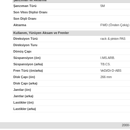
Şanzıman ve Aktarma
Şanzıman Türü
5M
Son Vites Dişlisi Oranı
Son Dişli Oranı
Aktarma
FWD (Önden Çekiş)
Kullanım, Yürüyen Aksam ve Frenler
Direksiyon Türü
rack & pinion PAS
Direksiyon Turu
Dönüş Çapı
Süspansiyon (ön)
I.MS.ARB.
Süspansiyon (arka)
TB.CS.
Fren Türü (ön/arka)
VeDi/Di-D-ABS
Disk Çapı (ön)
266 mm
Disk Çapı (arka)
Jantlar (ön)
Jantlar (arka)
Lastikler (ön)
Lastikler (arka)
2000