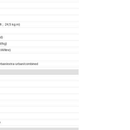
t , 24,5 kg.m)
d)
W/kg)
W/litre)
urban/extra-urban/combined
)