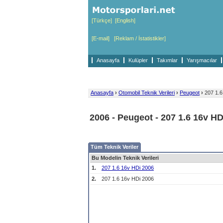
[Türkçe]
[English]
[E-mail]
[Reklam / İstatistikler]
Anasayfa
Kulüpler
Takımlar
Yarışmacılar
Anasayfa
›
Otomobil Teknik Verileri
›
Peugeot
›
207 1.6
2006 - Peugeot - 207 1.6 16v HD
Tüm Teknik Veriler
Bu Modelin Teknik Verileri
1.
207 1.6 16v HDi 2006
2.
207 1.6 16v HDi 2006