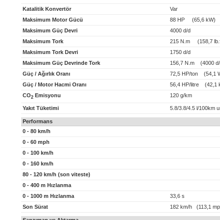
Katalitik Konvertör
Var
Maksimum Motor Gücü
88 HP (65,6 kW)
Maksimum Güç Devri
4000 d/d
Maksimum Tork
215 N.m (158,7 lb.f
Maksimum Tork Devri
1750 d/d
Maksimum Güç Devrinde Tork
156,7 N.m (4000 d/
Güç / Ağırlık Oranı
72,5 HP/ton (54,1 
Güç / Motor Hacmi Oranı
56,4 HP/litre (42,1 k
CO
Emisyonu
120 g/km
2
Yakıt Tüketimi
5.8/3.8/4.5 l/100km 
Performans
0 - 80 km/h
0 - 60 mph
0 - 100 km/h
0 - 160 km/h
80 - 120 km/h (son viteste)
0 - 400 m Hızlanma
0 - 1000 m Hızlanma
33,6 s
Son Sürat
182 km/h (113,1 mp