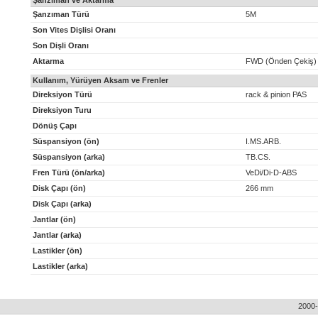
Şanzıman ve Aktarma
Şanzıman Türü
5M
Son Vites Dişlisi Oranı
Son Dişli Oranı
Aktarma
FWD (Önden Çekiş)
Kullanım, Yürüyen Aksam ve Frenler
Direksiyon Türü
rack & pinion PAS
Direksiyon Turu
Dönüş Çapı
Süspansiyon (ön)
I.MS.ARB.
Süspansiyon (arka)
TB.CS.
Fren Türü (ön/arka)
VeDi/Di-D-ABS
Disk Çapı (ön)
266 mm
Disk Çapı (arka)
Jantlar (ön)
Jantlar (arka)
Lastikler (ön)
Lastikler (arka)
2000