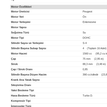
x
Motor Özellikleri
Motor Üreticisi
Peugeot
Motor Yeri
Ön
Motor Yerleşimi
Enlemesine
Motor Yapısı
Soğutma Türü
Su
Motor Tipi
DOHC
Silindir Sayısı ve Yerleşimi
S-4
Silindir Başına Subap Sayısı
4 (Toplam 16 Adet)
Motor Hacmi
1560 cc (95,2 cu i
Çap
75 mm (2,95 in)
Strok
88,3 mm (3,48 in)
Çap / Strok Oranı
0,85
Silindir Başına Düşen Hacim
390 cc/silindir (23,8 
Krank Ana Yatak Sayısı
Sıkıştırma Oranı
Yakıt Besleme Tipi
Hava Besleme Türü
Turbo D.
Kompresör Tipi
İntercooler Türü