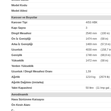
Model Kodu
Model Ailesi
Karoser ve Boyutlar
Karoser Tipi
4/5S HBK
Kapı Sayısı
3
Dingil Mesafesi
2540 mm (100 in)
Ön İz Genişliği
1474 mm (58 in)
Arka İz Genişliği
1469 mm (57,8 in)
Uzunluk
4030 mm (158,7 in
Genişlik
1748 mm (68,8 in)
Yükseklik
1472 mm (58 in)
Yerden Yükseklik
Uzunluk / Dingil Mesafesi Oranı
1,59
Ağırlık
1214 kg (2674 lb)
Ağırlık Dağılımı (ön/arka)
Yakıt Kapasitesi
50 litre (11 Imp gal 
Aerodinamik
Hava Sürtünme Katsayısı
Ön Kesit Alanı
C