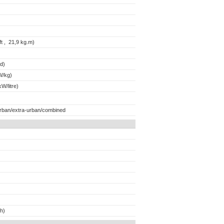
t , 21,9 kg.m)
d)
W/kg)
W/litre)
urban/extra-urban/combined
h)