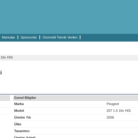
Markalar
Sponsorlar
Otomobil Teknik Verileri
 16v HDi
i
Genel Bilgiler
Marka
Peugeot
Model
207 1.6 16v HDi
Üretim Yılı
2006
Ülke
Tasarımcı
Üretim Adedi