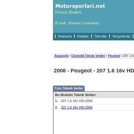
[Türkçe]
[English]
[E-mail]
[Reklam / İstatistikler]
Anasayfa
Kulüpler
Takımlar
Yarışmacılar
Anasayfa
›
Otomobil Teknik Verileri
›
Peugeot
›
207 1.6
2006 - Peugeot - 207 1.6 16v HD
Tüm Teknik Veriler
Bu Modelin Teknik Verileri
1.
207 1.6 16v HDi 2006
2.
207 1.6 16v HDi 2006