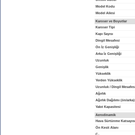
Model Kodu
Model Ailesi
Karoser ve Boyutlar
Karoser Tipi
Kapı Sayısı
Dingil Mesafesi
Ön İz Genişliği
Arka İz Genişliği
Uzunluk
Genişlik
Yükseklik
Yerden Yükseklik
Uzunluk / Dingil Mesafes
Ağırlık
Ağırlık Dağılımı (ön/arka)
Yakıt Kapasitesi
Aerodinamik
Hava Sürtünme Katsayıs
Ön Kesit Alanı
C