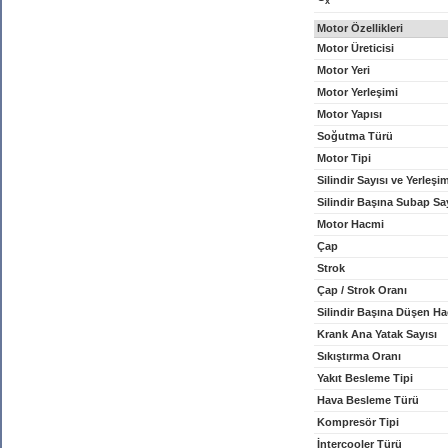
x
Motor Özellikleri
Motor Üreticisi
Motor Yeri
Motor Yerleşimi
Motor Yapısı
Soğutma Türü
Motor Tipi
Silindir Sayısı ve Yerleşi
Silindir Başına Subap Sa
Motor Hacmi
Çap
Strok
Çap / Strok Oranı
Silindir Başına Düşen H
Krank Ana Yatak Sayısı
Sıkıştırma Oranı
Yakıt Besleme Tipi
Hava Besleme Türü
Kompresör Tipi
İntercooler Türü