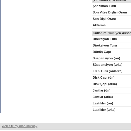
Şanzıman ve Aktarma
Şanzıman Türü
Son Vites Dişlisi Oranı
Son Dişli Oranı
Aktarma
Kullanım, Yürüyen Aksam
Direksiyon Türü
Direksiyon Turu
Dönüş Çapı
Süspansiyon (ön)
Süspansiyon (arka)
Fren Türü (ön/arka)
Disk Çapı (ön)
Disk Çapı (arka)
Jantlar (ön)
Jantlar (arka)
Lastikler (ön)
Lastikler (arka)
web site by ilhan mutluay