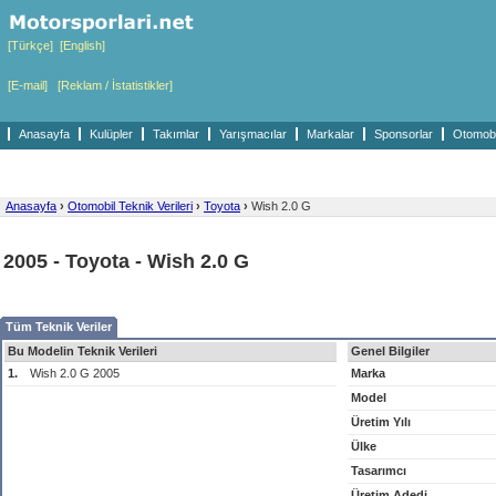
[Türkçe]
[English]
[E-mail]
[Reklam / İstatistikler]
Anasayfa
Kulüpler
Takımlar
Yarışmacılar
Markalar
Sponsorlar
Otomobil
Anasayfa
›
Otomobil Teknik Verileri
›
Toyota
›
Wish 2.0 G
2005 - Toyota - Wish 2.0 G
Tüm Teknik Veriler
Bu Modelin Teknik Verileri
Genel Bilgiler
1.
Wish 2.0 G 2005
Marka
Model
Üretim Yılı
Ülke
Tasarımcı
Üretim Adedi