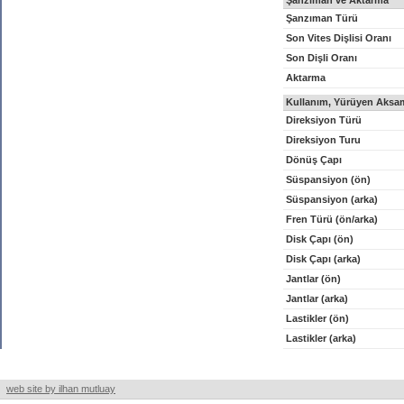
Şanzıman ve Aktarma
Şanzıman Türü
Son Vites Dişlisi Oranı
Son Dişli Oranı
Aktarma
Kullanım, Yürüyen Aksam
Direksiyon Türü
Direksiyon Turu
Dönüş Çapı
Süspansiyon (ön)
Süspansiyon (arka)
Fren Türü (ön/arka)
Disk Çapı (ön)
Disk Çapı (arka)
Jantlar (ön)
Jantlar (arka)
Lastikler (ön)
Lastikler (arka)
web site by ilhan mutluay