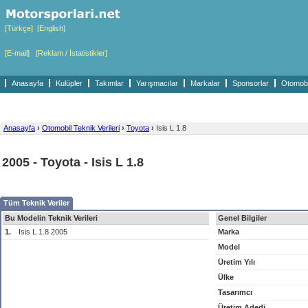
[Türkçe]
[English]
[E-mail]
[Reklam / İstatistikler]
Anasayfa
Kulüpler
Takımlar
Yarışmacılar
Markalar
Sponsorlar
Otomobil
Anasayfa
›
Otomobil Teknik Verileri
›
Toyota
›
Isis L 1.8
2005 - Toyota - Isis L 1.8
Tüm Teknik Veriler
Bu Modelin Teknik Verileri
Genel Bilgiler
1.
Isis L 1.8 2005
Marka
Model
Üretim Yılı
Ülke
Tasarımcı
Üretim Adedi