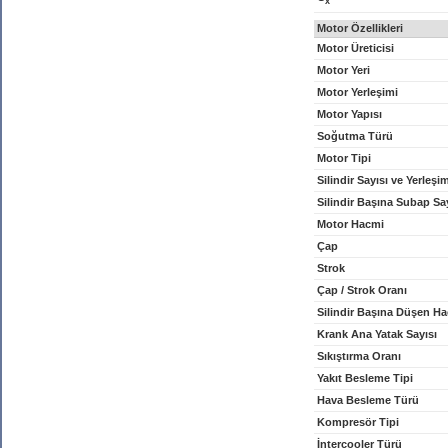
x
Motor Özellikleri
Motor Üreticisi
Motor Yeri
Motor Yerleşimi
Motor Yapısı
Soğutma Türü
Motor Tipi
Silindir Sayısı ve Yerleşi
Silindir Başına Subap Sa
Motor Hacmi
Çap
Strok
Çap / Strok Oranı
Silindir Başına Düşen H
Krank Ana Yatak Sayısı
Sıkıştırma Oranı
Yakıt Besleme Tipi
Hava Besleme Türü
Kompresör Tipi
İntercooler Türü