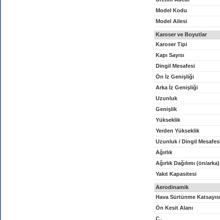
Model Kodu
Model Ailesi
Karoser ve Boyutlar
Karoser Tipi
Kapı Sayısı
Dingil Mesafesi
Ön İz Genişliği
Arka İz Genişliği
Uzunluk
Genişlik
Yükseklik
Yerden Yükseklik
Uzunluk / Dingil Mesafes
Ağırlık
Ağırlık Dağılımı (ön/arka)
Yakıt Kapasitesi
Aerodinamik
Hava Sürtünme Katsayıs
Ön Kesit Alanı
C