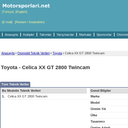
[Türkçe]
[English]
[E-mail]
[Reklam / İstatistikler]
Anasayfa
Kulüpler
Takımlar
Yarışmacılar
Markalar
Sponsorlar
Otomobil
Anasayfa
›
Otomobil Teknik Verileri
›
Toyota
›
Celica XX GT 2800 Twincam
Toyota - Celica XX GT 2800 Twincam
Tüm Teknik Veriler
Bu Modelin Teknik Verileri
Genel Bilgiler
1.
Celica XX GT 2800 Twincam
Marka
Model
Üretim Yılı
Ülke
Tasarımcı
Üretim Adedi