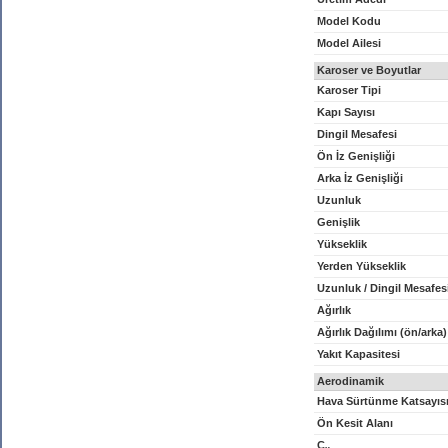
Model Kodu
Model Ailesi
Karoser ve Boyutlar
Karoser Tipi
Kapı Sayısı
Dingil Mesafesi
Ön İz Genişliği
Arka İz Genişliği
Uzunluk
Genişlik
Yükseklik
Yerden Yükseklik
Uzunluk / Dingil Mesafes
Ağırlık
Ağırlık Dağılımı (ön/arka)
Yakıt Kapasitesi
Aerodinamik
Hava Sürtünme Katsayıs
Ön Kesit Alanı
C