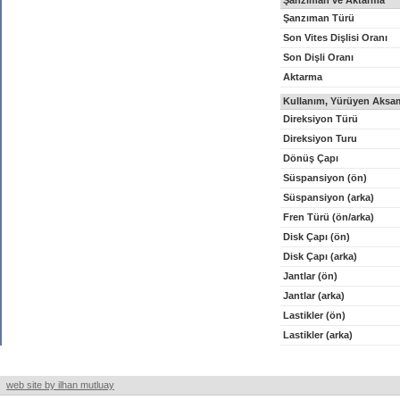
Şanzıman ve Aktarma
Şanzıman Türü
Son Vites Dişlisi Oranı
Son Dişli Oranı
Aktarma
Kullanım, Yürüyen Aksam
Direksiyon Türü
Direksiyon Turu
Dönüş Çapı
Süspansiyon (ön)
Süspansiyon (arka)
Fren Türü (ön/arka)
Disk Çapı (ön)
Disk Çapı (arka)
Jantlar (ön)
Jantlar (arka)
Lastikler (ön)
Lastikler (arka)
web site by ilhan mutluay