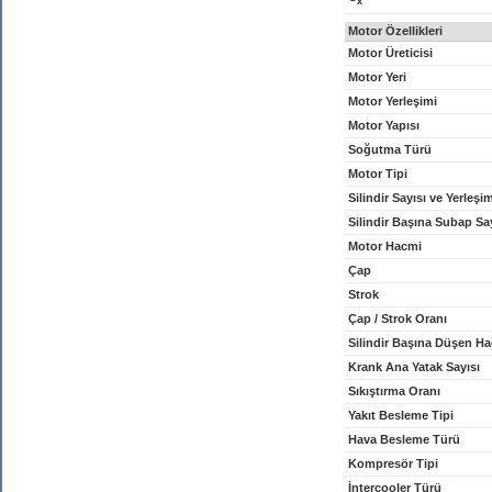
x
Motor Özellikleri
Motor Üreticisi
Motor Yeri
Motor Yerleşimi
Motor Yapısı
Soğutma Türü
Motor Tipi
Silindir Sayısı ve Yerleşi
Silindir Başına Subap Sa
Motor Hacmi
Çap
Strok
Çap / Strok Oranı
Silindir Başına Düşen H
Krank Ana Yatak Sayısı
Sıkıştırma Oranı
Yakıt Besleme Tipi
Hava Besleme Türü
Kompresör Tipi
İntercooler Türü