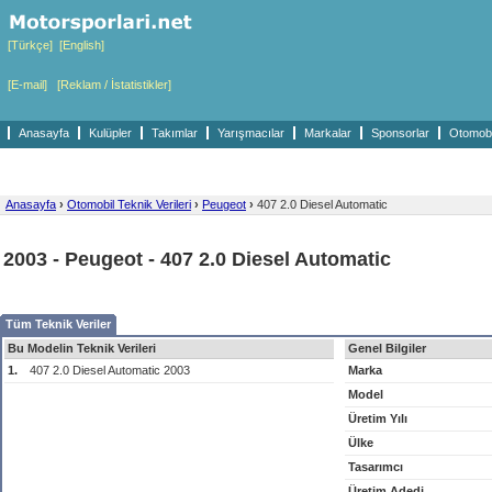
[Türkçe]
[English]
[E-mail]
[Reklam / İstatistikler]
Anasayfa
Kulüpler
Takımlar
Yarışmacılar
Markalar
Sponsorlar
Otomobil
Anasayfa
›
Otomobil Teknik Verileri
›
Peugeot
›
407 2.0 Diesel Automatic
2003 - Peugeot - 407 2.0 Diesel Automatic
Tüm Teknik Veriler
Bu Modelin Teknik Verileri
Genel Bilgiler
1.
407 2.0 Diesel Automatic 2003
Marka
Model
Üretim Yılı
Ülke
Tasarımcı
Üretim Adedi