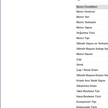
x
Motor Özellikleri
Motor Üreticisi
Motor Yeri
Motor Yerleşimi
Motor Yapısı
Soğutma Türü
Motor Tipi
Silindir Sayısı ve Yerleşi
Silindir Başına Subap Sa
Motor Hacmi
Çap
Strok
Çap / Strok Oranı
Silindir Başına Düşen H
Krank Ana Yatak Sayısı
Sıkıştırma Oranı
Yakıt Besleme Tipi
Hava Besleme Türü
Kompresör Tipi
İntercooler Türü