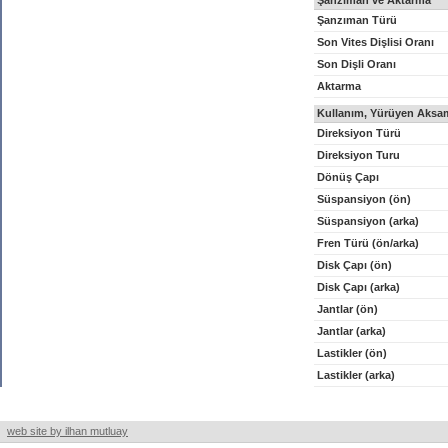
Şanzıman ve Aktarma
Şanzıman Türü
Son Vites Dişlisi Oranı
Son Dişli Oranı
Aktarma
Kullanım, Yürüyen Aksam
Direksiyon Türü
Direksiyon Turu
Dönüş Çapı
Süspansiyon (ön)
Süspansiyon (arka)
Fren Türü (ön/arka)
Disk Çapı (ön)
Disk Çapı (arka)
Jantlar (ön)
Jantlar (arka)
Lastikler (ön)
Lastikler (arka)
web site by ilhan mutluay