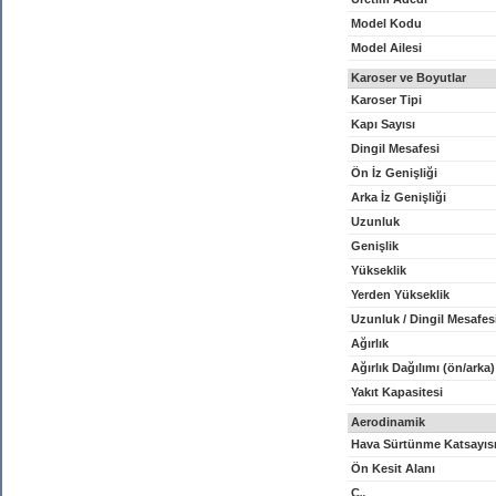
Model Kodu
Model Ailesi
Karoser ve Boyutlar
Karoser Tipi
Kapı Sayısı
Dingil Mesafesi
Ön İz Genişliği
Arka İz Genişliği
Uzunluk
Genişlik
Yükseklik
Yerden Yükseklik
Uzunluk / Dingil Mesafes
Ağırlık
Ağırlık Dağılımı (ön/arka)
Yakıt Kapasitesi
Aerodinamik
Hava Sürtünme Katsayıs
Ön Kesit Alanı
C