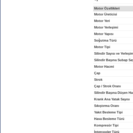
x
Motor Özellikleri
Motor Üreticisi
Motor Yeri
Motor Yerleşimi
Motor Yapısı
Soğutma Türü
Motor Tipi
Silindir Sayısı ve Yerleşi
Silindir Başına Subap Sa
Motor Hacmi
Çap
Strok
Çap / Strok Oranı
Silindir Başına Düşen H
Krank Ana Yatak Sayısı
Sıkıştırma Oranı
Yakıt Besleme Tipi
Hava Besleme Türü
Kompresör Tipi
İntercooler Türü