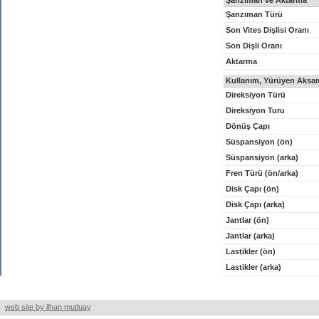
Şanzıman ve Aktarma
Şanzıman Türü
Son Vites Dişlisi Oranı
Son Dişli Oranı
Aktarma
Kullanım, Yürüyen Aksam
Direksiyon Türü
Direksiyon Turu
Dönüş Çapı
Süspansiyon (ön)
Süspansiyon (arka)
Fren Türü (ön/arka)
Disk Çapı (ön)
Disk Çapı (arka)
Jantlar (ön)
Jantlar (arka)
Lastikler (ön)
Lastikler (arka)
web site by ilhan mutluay