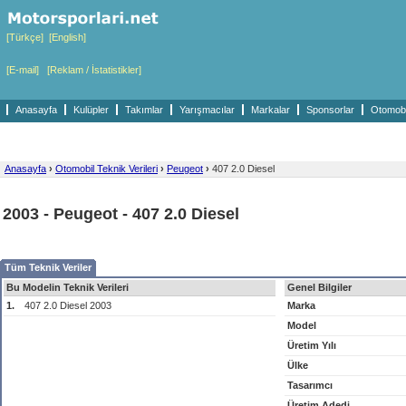
[Türkçe]
[English]
[E-mail]
[Reklam / İstatistikler]
Anasayfa
Kulüpler
Takımlar
Yarışmacılar
Markalar
Sponsorlar
Otomobil
Anasayfa
›
Otomobil Teknik Verileri
›
Peugeot
›
407 2.0 Diesel
2003 - Peugeot - 407 2.0 Diesel
Tüm Teknik Veriler
Bu Modelin Teknik Verileri
Genel Bilgiler
1.
407 2.0 Diesel 2003
Marka
Model
Üretim Yılı
Ülke
Tasarımcı
Üretim Adedi