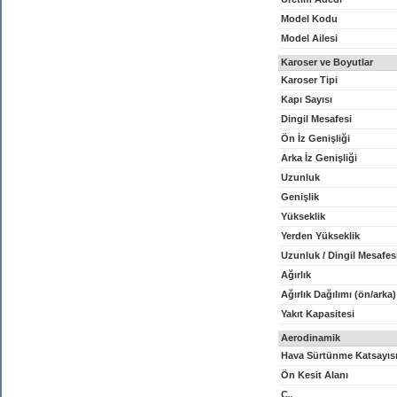
Model Kodu
Model Ailesi
Karoser ve Boyutlar
Karoser Tipi
Kapı Sayısı
Dingil Mesafesi
Ön İz Genişliği
Arka İz Genişliği
Uzunluk
Genişlik
Yükseklik
Yerden Yükseklik
Uzunluk / Dingil Mesafes
Ağırlık
Ağırlık Dağılımı (ön/arka)
Yakıt Kapasitesi
Aerodinamik
Hava Sürtünme Katsayıs
Ön Kesit Alanı
C