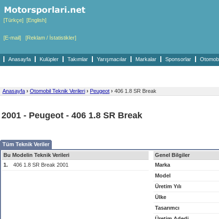
[Türkçe]
[English]
[E-mail]
[Reklam / İstatistikler]
Anasayfa
Kulüpler
Takımlar
Yarışmacılar
Markalar
Sponsorlar
Otomobil
Anasayfa
›
Otomobil Teknik Verileri
›
Peugeot
›
406 1.8 SR Break
2001 - Peugeot - 406 1.8 SR Break
Tüm Teknik Veriler
Bu Modelin Teknik Verileri
Genel Bilgiler
1.
406 1.8 SR Break 2001
Marka
Model
Üretim Yılı
Ülke
Tasarımcı
Üretim Adedi