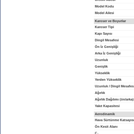
Model Kodu
Model Ailesi
Karoser ve Boyutlar
Karoser Tipi
Kapı Sayısı
Dingil Mesafesi
Ön İz Genişliği
Arka İz Genişliği
Uzunluk
Genişlik
Yükseklik
Yerden Yükseklik
Uzunluk / Dingil Mesafes
Ağırlık
Ağırlık Dağılımı (ön/arka)
Yakıt Kapasitesi
Aerodinamik
Hava Sürtünme Katsayıs
Ön Kesit Alanı
C