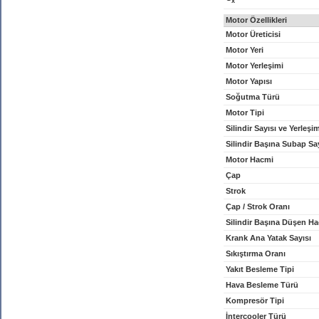
x
Motor Özellikleri
Motor Üreticisi
Motor Yeri
Motor Yerleşimi
Motor Yapısı
Soğutma Türü
Motor Tipi
Silindir Sayısı ve Yerleşi
Silindir Başına Subap Sa
Motor Hacmi
Çap
Strok
Çap / Strok Oranı
Silindir Başına Düşen H
Krank Ana Yatak Sayısı
Sıkıştırma Oranı
Yakıt Besleme Tipi
Hava Besleme Türü
Kompresör Tipi
İntercooler Türü