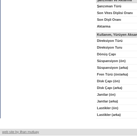
Şanzıman ve Aktarma
Şanzıman Türü
Son Vites Dişlisi Oranı
Son Dişli Oranı
Aktarma
Kullanım, Yürüyen Aksam
Direksiyon Türü
Direksiyon Turu
Dönüş Çapı
Süspansiyon (ön)
Süspansiyon (arka)
Fren Türü (ön/arka)
Disk Çapı (ön)
Disk Çapı (arka)
Jantlar (ön)
Jantlar (arka)
Lastikler (ön)
Lastikler (arka)
web site by ilhan mutluay