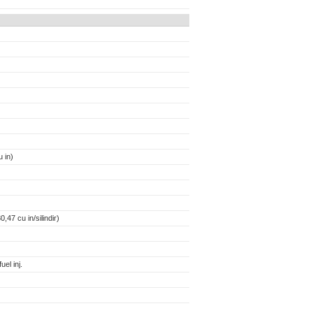
 in)
,47 cu in/silindir)
uel inj.