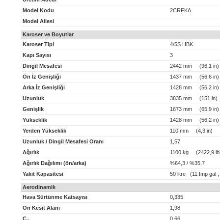
Model Kodu
2CRFKA
Model Ailesi
Karoser ve Boyutlar
Karoser Tipi
4/5S HBK
Kapı Sayısı
3
Dingil Mesafesi
2442 mm (96,1 in)
Ön İz Genişliği
1437 mm (56,6 in)
Arka İz Genişliği
1428 mm (56,2 in)
Uzunluk
3835 mm (151 in)
Genişlik
1673 mm (65,9 in)
Yükseklik
1428 mm (56,2 in)
Yerden Yükseklik
110 mm (4,3 in)
Uzunluk / Dingil Mesafesi Oranı
1,57
Ağırlık
1100 kg (2422,9 lb
Ağırlık Dağılımı (ön/arka)
%64,3 / %35,7
Yakıt Kapasitesi
50 litre (11 Imp gal 
Aerodinamik
Hava Sürtünme Katsayısı
0,335
Ön Kesit Alanı
1,98
C
0,66