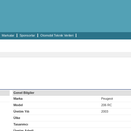
Markalar
Sponsorlar
Otomobil Teknik Verileri
Genel Bilgiler
Marka
Peugeot
Model
206 RC
Üretim Yılı
2003
Ülke
Tasarımcı
Üretim Adedi