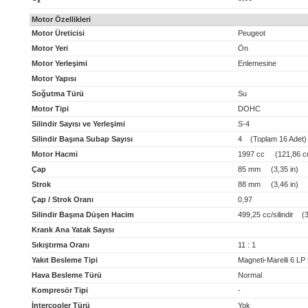
x
Motor Özellikleri
Motor Üreticisi
Peugeot
Motor Yeri
Ön
Motor Yerleşimi
Enlemesine
Motor Yapısı
Soğutma Türü
Su
Motor Tipi
DOHC
Silindir Sayısı ve Yerleşimi
S-4
Silindir Başına Subap Sayısı
4 (Toplam 16 Adet)
Motor Hacmi
1997 cc (121,86 cu
Çap
85 mm (3,35 in)
Strok
88 mm (3,46 in)
Çap / Strok Oranı
0,97
Silindir Başına Düşen Hacim
499,25 cc/silindir (30
Krank Ana Yatak Sayısı
Sıkıştırma Oranı
11 : 1
Yakıt Besleme Tipi
Magneti-Marelli 6 LP f
Hava Besleme Türü
Normal
Kompresör Tipi
-
İntercooler Türü
Yok