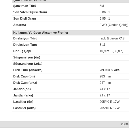
Şanzıman ve Aktarma
Şanzıman Türü
5M
Son Vites Dişlisi Oranı
0,86 : 1
Son Dişli Oranı
3,95 : 1
Aktarma
FWD (Önden Çekiş)
Kullanım, Yürüyen Aksam ve Frenler
Direksiyon Türü
rack & pinion PAS
Direksiyon Turu
3,11
Dönüş Çapı
10,9 m (35,8 ft)
Süspansiyon (ön)
Süspansiyon (arka)
Fren Türü (ön/arka)
VeDi/Di-S-ABS
Disk Çapı (ön)
283 mm
Disk Çapı (arka)
247 mm
Jantlar (ön)
7J x 17
Jantlar (arka)
7J x 17
Lastikler (ön)
205/40 R 17W
Lastikler (arka)
205/40 R 17W
2000