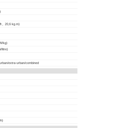
)
t , 20,6 kg.m)
)
W/kg)
litre)
 urban/extra-urban/combined
h)