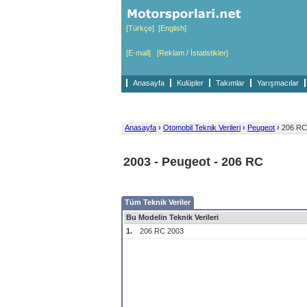
[Türkçe]
[English]
[E-mail]
[Reklam / İstatistikler]
Anasayfa
Kulüpler
Takımlar
Yarışmacılar
Anasayfa
›
Otomobil Teknik Verileri
›
Peugeot
›
206 RC
2003 - Peugeot - 206 RC
Tüm Teknik Veriler
Bu Modelin Teknik Verileri
1.
206 RC 2003