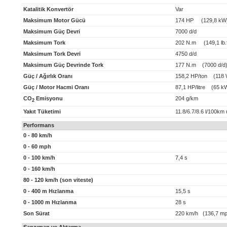
Katalitik Konvertör
Var
Maksimum Motor Gücü
174 HP (129,8 kW
Maksimum Güç Devri
7000 d/d
Maksimum Tork
202 N.m (149,1 lb.f
Maksimum Tork Devri
4750 d/d
Maksimum Güç Devrinde Tork
177 N.m (7000 d/d
Güç / Ağırlık Oranı
158,2 HP/ton (118 
Güç / Motor Hacmi Oranı
87,1 HP/litre (65 kW/
CO
Emisyonu
204 g/km
2
Yakıt Tüketimi
11.8/6.7/8.6 l/100km
Performans
0 - 80 km/h
0 - 60 mph
0 - 100 km/h
7,4 s
0 - 160 km/h
80 - 120 km/h (son viteste)
0 - 400 m Hızlanma
15,5 s
0 - 1000 m Hızlanma
28 s
Son Sürat
220 km/h (136,7 mp