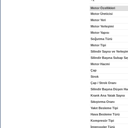
x
Motor Özellikleri
Motor Üreticisi
Motor Yeri
Motor Yerleşimi
Motor Yapısı
Soğutma Türü
Motor Tipi
Silindir Sayısı ve Yerleşi
Silindir Başına Subap Sa
Motor Hacmi
Çap
Strok
Çap / Strok Oranı
Silindir Başına Düşen H
Krank Ana Yatak Sayısı
Sıkıştırma Oranı
Yakıt Besleme Tipi
Hava Besleme Türü
Kompresör Tipi
İntercooler Türü