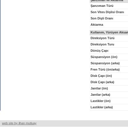
Şanzıman ve Aktarma
Şanzıman Türü
Son Vites Dişlisi Oranı
Son Dişli Oranı
Aktarma
Kullanım, Yürüyen Aksam
Direksiyon Türü
Direksiyon Turu
Dönüş Çapı
Süspansiyon (ön)
Süspansiyon (arka)
Fren Türü (ön/arka)
Disk Çapı (ön)
Disk Çapı (arka)
Jantlar (ön)
Jantlar (arka)
Lastikler (ön)
Lastikler (arka)
web site by ilhan mutluay