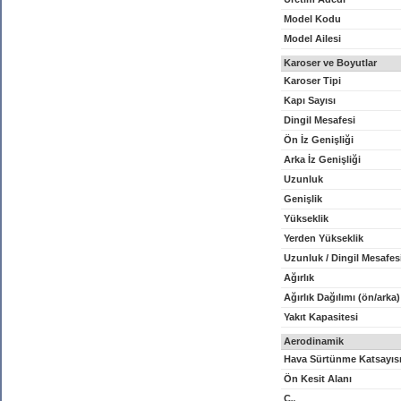
Model Kodu
Model Ailesi
Karoser ve Boyutlar
Karoser Tipi
Kapı Sayısı
Dingil Mesafesi
Ön İz Genişliği
Arka İz Genişliği
Uzunluk
Genişlik
Yükseklik
Yerden Yükseklik
Uzunluk / Dingil Mesafes
Ağırlık
Ağırlık Dağılımı (ön/arka)
Yakıt Kapasitesi
Aerodinamik
Hava Sürtünme Katsayıs
Ön Kesit Alanı
C