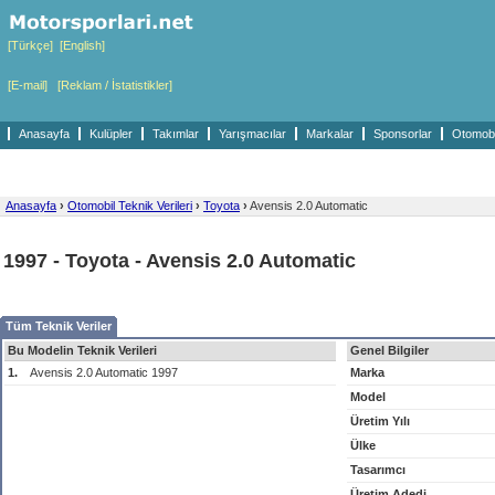
[Türkçe]
[English]
[E-mail]
[Reklam / İstatistikler]
Anasayfa
Kulüpler
Takımlar
Yarışmacılar
Markalar
Sponsorlar
Otomobil
Anasayfa
›
Otomobil Teknik Verileri
›
Toyota
›
Avensis 2.0 Automatic
1997 - Toyota - Avensis 2.0 Automatic
Tüm Teknik Veriler
Bu Modelin Teknik Verileri
Genel Bilgiler
1.
Avensis 2.0 Automatic 1997
Marka
Model
Üretim Yılı
Ülke
Tasarımcı
Üretim Adedi