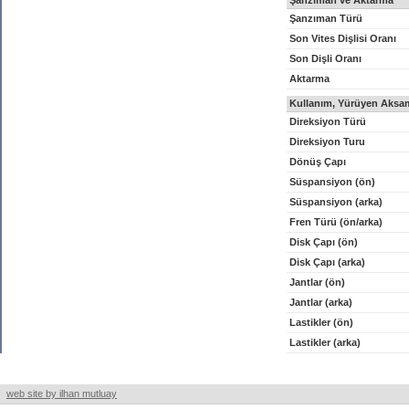
Şanzıman ve Aktarma
Şanzıman Türü
Son Vites Dişlisi Oranı
Son Dişli Oranı
Aktarma
Kullanım, Yürüyen Aksam
Direksiyon Türü
Direksiyon Turu
Dönüş Çapı
Süspansiyon (ön)
Süspansiyon (arka)
Fren Türü (ön/arka)
Disk Çapı (ön)
Disk Çapı (arka)
Jantlar (ön)
Jantlar (arka)
Lastikler (ön)
Lastikler (arka)
web site by ilhan mutluay