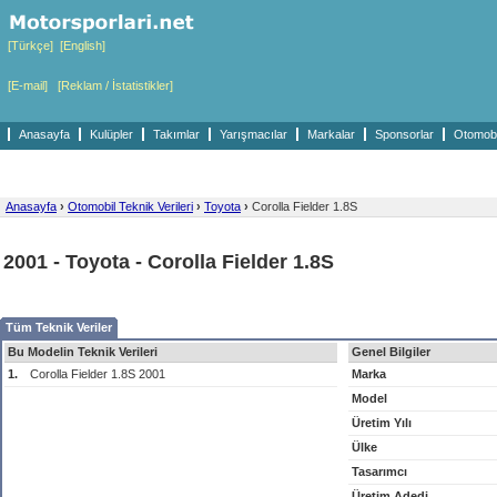
[Türkçe]
[English]
[E-mail]
[Reklam / İstatistikler]
Anasayfa
Kulüpler
Takımlar
Yarışmacılar
Markalar
Sponsorlar
Otomobil
Anasayfa
›
Otomobil Teknik Verileri
›
Toyota
›
Corolla Fielder 1.8S
2001 - Toyota - Corolla Fielder 1.8S
Tüm Teknik Veriler
Bu Modelin Teknik Verileri
Genel Bilgiler
1.
Corolla Fielder 1.8S 2001
Marka
Model
Üretim Yılı
Ülke
Tasarımcı
Üretim Adedi