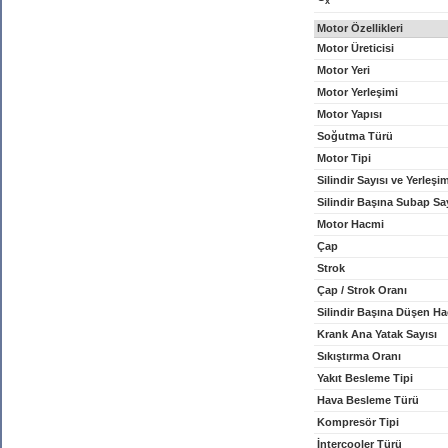
x
Motor Özellikleri
Motor Üreticisi
Motor Yeri
Motor Yerleşimi
Motor Yapısı
Soğutma Türü
Motor Tipi
Silindir Sayısı ve Yerleşi
Silindir Başına Subap Sa
Motor Hacmi
Çap
Strok
Çap / Strok Oranı
Silindir Başına Düşen H
Krank Ana Yatak Sayısı
Sıkıştırma Oranı
Yakıt Besleme Tipi
Hava Besleme Türü
Kompresör Tipi
İntercooler Türü