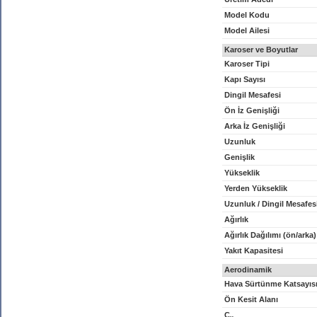
Model Kodu
Model Ailesi
Karoser ve Boyutlar
Karoser Tipi
Kapı Sayısı
Dingil Mesafesi
Ön İz Genişliği
Arka İz Genişliği
Uzunluk
Genişlik
Yükseklik
Yerden Yükseklik
Uzunluk / Dingil Mesafes
Ağırlık
Ağırlık Dağılımı (ön/arka)
Yakıt Kapasitesi
Aerodinamik
Hava Sürtünme Katsayıs
Ön Kesit Alanı
C