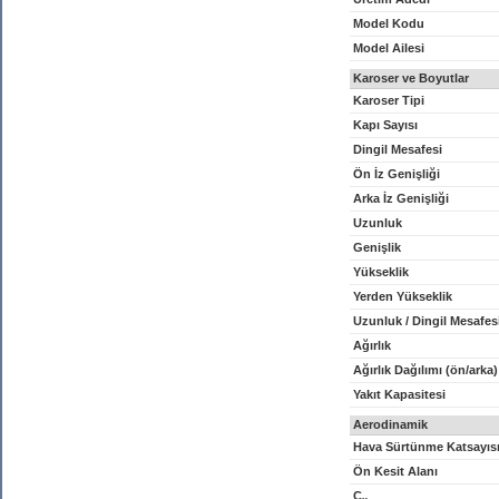
Model Kodu
Model Ailesi
Karoser ve Boyutlar
Karoser Tipi
Kapı Sayısı
Dingil Mesafesi
Ön İz Genişliği
Arka İz Genişliği
Uzunluk
Genişlik
Yükseklik
Yerden Yükseklik
Uzunluk / Dingil Mesafes
Ağırlık
Ağırlık Dağılımı (ön/arka)
Yakıt Kapasitesi
Aerodinamik
Hava Sürtünme Katsayıs
Ön Kesit Alanı
C