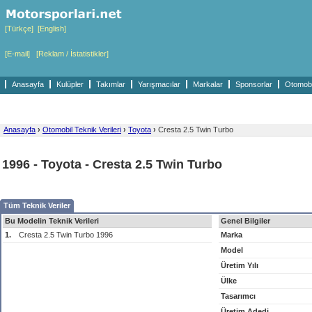
[Türkçe]
[English]
[E-mail]
[Reklam / İstatistikler]
Anasayfa
Kulüpler
Takımlar
Yarışmacılar
Markalar
Sponsorlar
Otomobil
Anasayfa
›
Otomobil Teknik Verileri
›
Toyota
›
Cresta 2.5 Twin Turbo
1996 - Toyota - Cresta 2.5 Twin Turbo
Tüm Teknik Veriler
Bu Modelin Teknik Verileri
Genel Bilgiler
1.
Cresta 2.5 Twin Turbo 1996
Marka
Model
Üretim Yılı
Ülke
Tasarımcı
Üretim Adedi