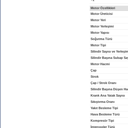
x
Motor Özellikleri
Motor Üreticisi
Motor Yeri
Motor Yerleşimi
Motor Yapısı
Soğutma Türü
Motor Tipi
Silindir Sayısı ve Yerleşi
Silindir Başına Subap Sa
Motor Hacmi
Çap
Strok
Çap / Strok Oranı
Silindir Başına Düşen H
Krank Ana Yatak Sayısı
Sıkıştırma Oranı
Yakıt Besleme Tipi
Hava Besleme Türü
Kompresör Tipi
İntercooler Türü