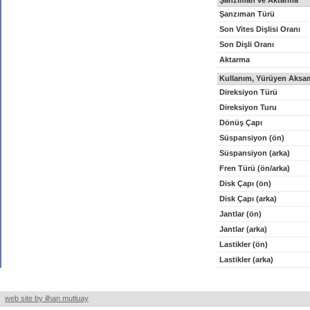
Şanzıman ve Aktarma
Şanzıman Türü
Son Vites Dişlisi Oranı
Son Dişli Oranı
Aktarma
Kullanım, Yürüyen Aksam
Direksiyon Türü
Direksiyon Turu
Dönüş Çapı
Süspansiyon (ön)
Süspansiyon (arka)
Fren Türü (ön/arka)
Disk Çapı (ön)
Disk Çapı (arka)
Jantlar (ön)
Jantlar (arka)
Lastikler (ön)
Lastikler (arka)
web site by ilhan mutluay