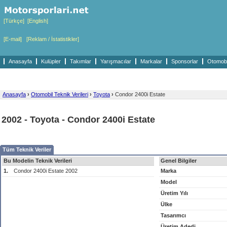
[Türkçe]
[English]
[E-mail]
[Reklam / İstatistikler]
Anasayfa
Kulüpler
Takımlar
Yarışmacılar
Markalar
Sponsorlar
Otomobil
Anasayfa
›
Otomobil Teknik Verileri
›
Toyota
›
Condor 2400i Estate
2002 - Toyota - Condor 2400i Estate
Tüm Teknik Veriler
Bu Modelin Teknik Verileri
Genel Bilgiler
1.
Condor 2400i Estate 2002
Marka
Model
Üretim Yılı
Ülke
Tasarımcı
Üretim Adedi