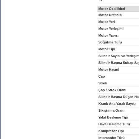
x
Motor Özellikleri
Motor Üreticisi
Motor Yeri
Motor Yerleşimi
Motor Yapısı
Soğutma Türü
Motor Tipi
Silindir Sayısı ve Yerleşi
Silindir Başına Subap Sa
Motor Hacmi
Çap
Strok
Çap / Strok Oranı
Silindir Başına Düşen H
Krank Ana Yatak Sayısı
Sıkıştırma Oranı
Yakıt Besleme Tipi
Hava Besleme Türü
Kompresör Tipi
İntercooler Türü