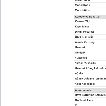
Model Kodu
Model Ailesi
Karoser ve Boyutlar
Karoser Tipi
Kapı Sayısı
Dingil Mesafesi
Ön İz Genişliği
Arka İz Genişliği
Uzunluk
Genişlik
Yükseklik
Yerden Yükseklik
Uzunluk / Dingil Mesafes
Ağırlık
Ağırlık Dağılımı (ön/arka)
Yakıt Kapasitesi
Aerodinamik
Hava Sürtünme Katsayıs
Ön Kesit Alanı
C