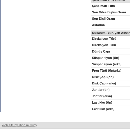
Şanzıman ve Aktarma
Şanzıman Türü
Son Vites Dişlisi Oranı
Son Dişli Oranı
Aktarma
Kullanım, Yürüyen Aksam
Direksiyon Türü
Direksiyon Turu
Dönüş Çapı
Süspansiyon (ön)
Süspansiyon (arka)
Fren Türü (ön/arka)
Disk Çapı (ön)
Disk Çapı (arka)
Jantlar (ön)
Jantlar (arka)
Lastikler (ön)
Lastikler (arka)
web site by ilhan mutluay