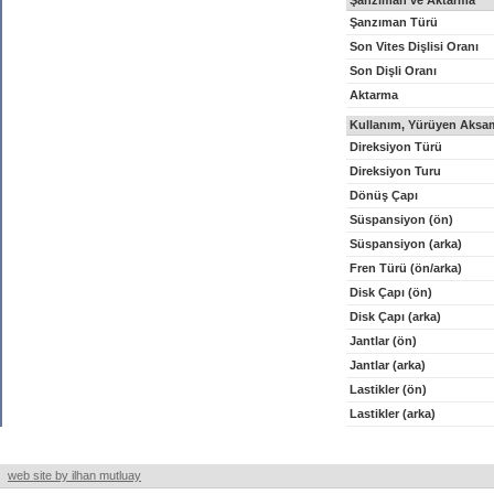
Şanzıman ve Aktarma
Şanzıman Türü
Son Vites Dişlisi Oranı
Son Dişli Oranı
Aktarma
Kullanım, Yürüyen Aksam
Direksiyon Türü
Direksiyon Turu
Dönüş Çapı
Süspansiyon (ön)
Süspansiyon (arka)
Fren Türü (ön/arka)
Disk Çapı (ön)
Disk Çapı (arka)
Jantlar (ön)
Jantlar (arka)
Lastikler (ön)
Lastikler (arka)
web site by ilhan mutluay