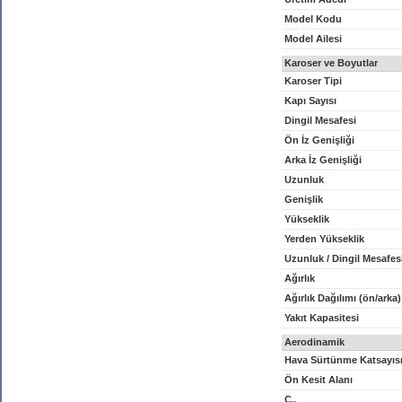
Model Kodu
Model Ailesi
Karoser ve Boyutlar
Karoser Tipi
Kapı Sayısı
Dingil Mesafesi
Ön İz Genişliği
Arka İz Genişliği
Uzunluk
Genişlik
Yükseklik
Yerden Yükseklik
Uzunluk / Dingil Mesafes
Ağırlık
Ağırlık Dağılımı (ön/arka)
Yakıt Kapasitesi
Aerodinamik
Hava Sürtünme Katsayıs
Ön Kesit Alanı
C