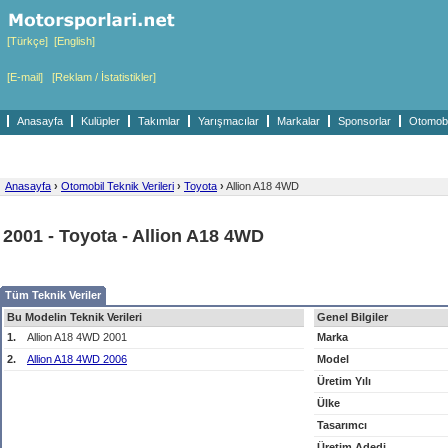
[Türkçe]
[English]
[E-mail]
[Reklam / İstatistikler]
Anasayfa
Kulüpler
Takımlar
Yarışmacılar
Markalar
Sponsorlar
Otomobil
Anasayfa
›
Otomobil Teknik Verileri
›
Toyota
›
Allion A18 4WD
2001 - Toyota - Allion A18 4WD
Tüm Teknik Veriler
Bu Modelin Teknik Verileri
Genel Bilgiler
1.
Allion A18 4WD 2001
Marka
2.
Allion A18 4WD 2006
Model
Üretim Yılı
Ülke
Tasarımcı
Üretim Adedi