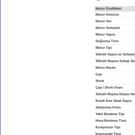
x
Motor Özellikleri
Motor Üreticisi
Motor Yeri
Motor Yerleşimi
Motor Yapısı
Soğutma Türü
Motor Tipi
Silindir Sayısı ve Yerleşi
Silindir Başına Subap Sa
Motor Hacmi
Çap
Strok
Çap / Strok Oranı
Silindir Başına Düşen H
Krank Ana Yatak Sayısı
Sıkıştırma Oranı
Yakıt Besleme Tipi
Hava Besleme Türü
Kompresör Tipi
İntercooler Türü