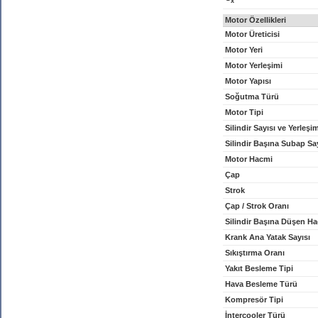
x
Motor Özellikleri
Motor Üreticisi
Motor Yeri
Motor Yerleşimi
Motor Yapısı
Soğutma Türü
Motor Tipi
Silindir Sayısı ve Yerleşi
Silindir Başına Subap Sa
Motor Hacmi
Çap
Strok
Çap / Strok Oranı
Silindir Başına Düşen H
Krank Ana Yatak Sayısı
Sıkıştırma Oranı
Yakıt Besleme Tipi
Hava Besleme Türü
Kompresör Tipi
İntercooler Türü