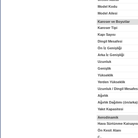
Model Kodu
Model Ailesi
Karoser ve Boyutlar
Karoser Tipi
Kapı Sayısı
Dingil Mesafesi
Ön İz Genişliği
Arka İz Genişliği
Uzunluk
Genişlik
Yükseklik
Yerden Yükseklik
Uzunluk / Dingil Mesafes
Ağırlık
Ağırlık Dağılımı (ön/arka)
Yakıt Kapasitesi
Aerodinamik
Hava Sürtünme Katsayıs
Ön Kesit Alanı
C