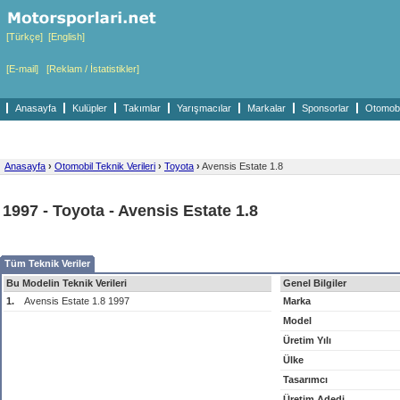
[Türkçe]
[English]
[E-mail]
[Reklam / İstatistikler]
Anasayfa
Kulüpler
Takımlar
Yarışmacılar
Markalar
Sponsorlar
Otomobil
Anasayfa
›
Otomobil Teknik Verileri
›
Toyota
›
Avensis Estate 1.8
1997 - Toyota - Avensis Estate 1.8
Tüm Teknik Veriler
Bu Modelin Teknik Verileri
Genel Bilgiler
1.
Avensis Estate 1.8 1997
Marka
Model
Üretim Yılı
Ülke
Tasarımcı
Üretim Adedi