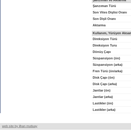
Şanzıman ve Aktarma
Şanzıman Türü
Son Vites Dişlisi Oranı
Son Dişli Oranı
Aktarma
Kullanım, Yürüyen Aksam
Direksiyon Türü
Direksiyon Turu
Dönüş Çapı
Süspansiyon (ön)
Süspansiyon (arka)
Fren Türü (ön/arka)
Disk Çapı (ön)
Disk Çapı (arka)
Jantlar (ön)
Jantlar (arka)
Lastikler (ön)
Lastikler (arka)
web site by ilhan mutluay