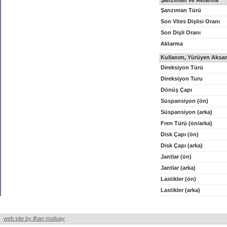
Şanzıman ve Aktarma
Şanzıman Türü
Son Vites Dişlisi Oranı
Son Dişli Oranı
Aktarma
Kullanım, Yürüyen Aksam
Direksiyon Türü
Direksiyon Turu
Dönüş Çapı
Süspansiyon (ön)
Süspansiyon (arka)
Fren Türü (ön/arka)
Disk Çapı (ön)
Disk Çapı (arka)
Jantlar (ön)
Jantlar (arka)
Lastikler (ön)
Lastikler (arka)
web site by ilhan mutluay