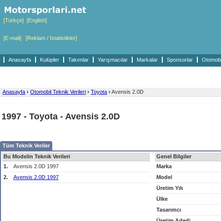
[Türkçe]
[English]
[E-mail]
[Reklam / İstatistikler]
Anasayfa
Kulüpler
Takımlar
Yarışmacılar
Markalar
Sponsorlar
Otomobil
Anasayfa
›
Otomobil Teknik Verileri
›
Toyota
›
Avensis 2.0D
1997 - Toyota - Avensis 2.0D
Tüm Teknik Veriler
Bu Modelin Teknik Verileri
Genel Bilgiler
1.
Avensis 2.0D 1997
Marka
2.
Avensis 2.0D 1997
Model
Üretim Yılı
Ülke
Tasarımcı
Üretim Adedi