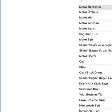
x
Motor Özellikleri
Motor Üreticisi
Motor Yeri
Motor Yerleşimi
Motor Yapısı
Soğutma Türü
Motor Tipi
Silindir Sayısı ve Yerleşi
Silindir Başına Subap Sa
Motor Hacmi
Çap
Strok
Çap / Strok Oranı
Silindir Başına Düşen H
Krank Ana Yatak Sayısı
Sıkıştırma Oranı
Yakıt Besleme Tipi
Hava Besleme Türü
Kompresör Tipi
İntercooler Türü