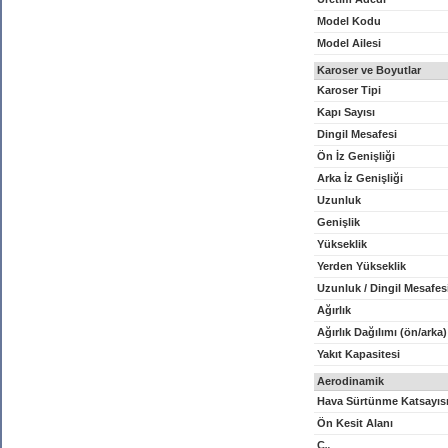
Model Kodu
Model Ailesi
Karoser ve Boyutlar
Karoser Tipi
Kapı Sayısı
Dingil Mesafesi
Ön İz Genişliği
Arka İz Genişliği
Uzunluk
Genişlik
Yükseklik
Yerden Yükseklik
Uzunluk / Dingil Mesafes
Ağırlık
Ağırlık Dağılımı (ön/arka)
Yakıt Kapasitesi
Aerodinamik
Hava Sürtünme Katsayıs
Ön Kesit Alanı
C