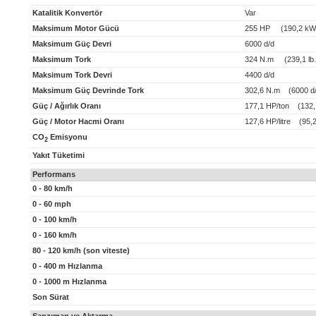
Katalitik Konvertör
Var
Maksimum Motor Gücü
255 HP (190,2 kW
Maksimum Güç Devri
6000 d/d
Maksimum Tork
324 N.m (239,1 lb.f
Maksimum Tork Devri
4400 d/d
Maksimum Güç Devrinde Tork
302,6 N.m (6000 d/
Güç / Ağırlık Oranı
177,1 HP/ton (132,
Güç / Motor Hacmi Oranı
127,6 HP/litre (95,2
CO
Emisyonu
2
Yakıt Tüketimi
Performans
0 - 80 km/h
0 - 60 mph
0 - 100 km/h
0 - 160 km/h
80 - 120 km/h (son viteste)
0 - 400 m Hızlanma
0 - 1000 m Hızlanma
Son Sürat