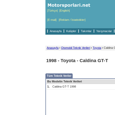
[Türkçe]
[English]
[E-mail]
[Reklam / İstatistikler]
Anasayfa
Kulüpler
Takımlar
Yarışmacılar
Anasayfa
›
Otomobil Teknik Verileri
›
Toyota
›
Caldina 
1998 - Toyota - Caldina GT-T
Tüm Teknik Veriler
Bu Modelin Teknik Verileri
1.
Caldina GT-T 1998