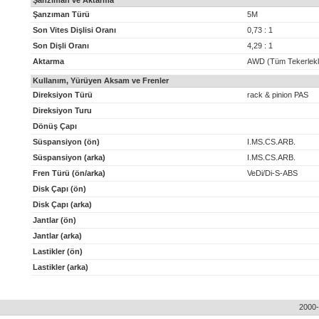
Şanzıman ve Aktarma
Şanzıman Türü
5M
Son Vites Dişlisi Oranı
0,73 : 1
Son Dişli Oranı
4,29 : 1
Aktarma
AWD (Tüm Tekerlekl
Kullanım, Yürüyen Aksam ve Frenler
Direksiyon Türü
rack & pinion PAS
Direksiyon Turu
Dönüş Çapı
Süspansiyon (ön)
I.MS.CS.ARB.
Süspansiyon (arka)
I.MS.CS.ARB.
Fren Türü (ön/arka)
VeDi/Di-S-ABS
Disk Çapı (ön)
Disk Çapı (arka)
Jantlar (ön)
Jantlar (arka)
Lastikler (ön)
Lastikler (arka)
2000