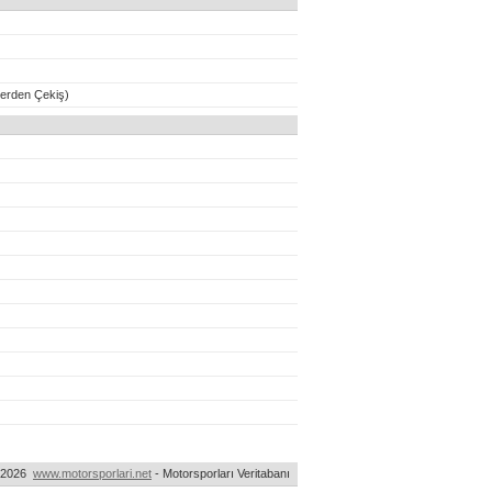
erden Çekiş)
-2026
www.motorsporlari.net
- Motorsporları Veritabanı