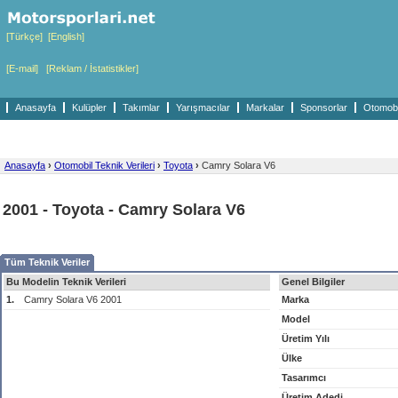
[Türkçe]
[English]
[E-mail]
[Reklam / İstatistikler]
Anasayfa
Kulüpler
Takımlar
Yarışmacılar
Markalar
Sponsorlar
Otomobil
Anasayfa
›
Otomobil Teknik Verileri
›
Toyota
›
Camry Solara V6
2001 - Toyota - Camry Solara V6
Tüm Teknik Veriler
Bu Modelin Teknik Verileri
Genel Bilgiler
1.
Camry Solara V6 2001
Marka
Model
Üretim Yılı
Ülke
Tasarımcı
Üretim Adedi