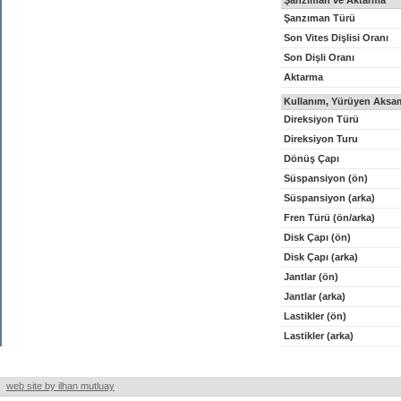
Şanzıman ve Aktarma
Şanzıman Türü
Son Vites Dişlisi Oranı
Son Dişli Oranı
Aktarma
Kullanım, Yürüyen Aksam
Direksiyon Türü
Direksiyon Turu
Dönüş Çapı
Süspansiyon (ön)
Süspansiyon (arka)
Fren Türü (ön/arka)
Disk Çapı (ön)
Disk Çapı (arka)
Jantlar (ön)
Jantlar (arka)
Lastikler (ön)
Lastikler (arka)
web site by ilhan mutluay