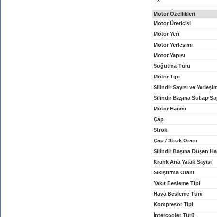
x
Motor Özellikleri
Motor Üreticisi
Motor Yeri
Motor Yerleşimi
Motor Yapısı
Soğutma Türü
Motor Tipi
Silindir Sayısı ve Yerleşi
Silindir Başına Subap Sa
Motor Hacmi
Çap
Strok
Çap / Strok Oranı
Silindir Başına Düşen H
Krank Ana Yatak Sayısı
Sıkıştırma Oranı
Yakıt Besleme Tipi
Hava Besleme Türü
Kompresör Tipi
İntercooler Türü