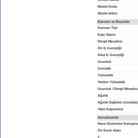
Model Kodu
Model Ailesi
Karoser ve Boyutlar
Karoser Tipi
Kapı Sayısı
Dingil Mesafesi
Ön İz Genişliği
Arka İz Genişliği
Uzunluk
Genişlik
Yükseklik
Yerden Yükseklik
Uzunluk / Dingil Mesafes
Ağırlık
Ağırlık Dağılımı (ön/arka)
Yakıt Kapasitesi
Aerodinamik
Hava Sürtünme Katsayıs
Ön Kesit Alanı
C