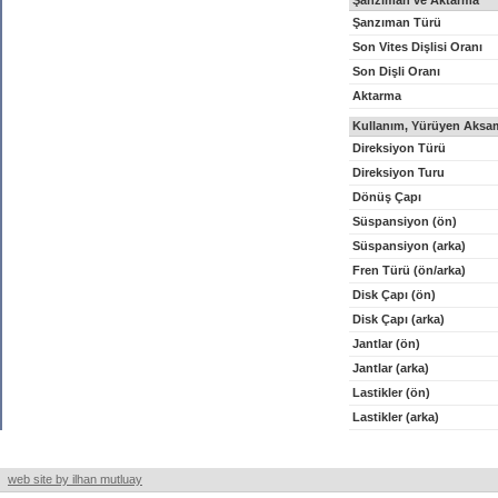
Şanzıman ve Aktarma
Şanzıman Türü
Son Vites Dişlisi Oranı
Son Dişli Oranı
Aktarma
Kullanım, Yürüyen Aksam
Direksiyon Türü
Direksiyon Turu
Dönüş Çapı
Süspansiyon (ön)
Süspansiyon (arka)
Fren Türü (ön/arka)
Disk Çapı (ön)
Disk Çapı (arka)
Jantlar (ön)
Jantlar (arka)
Lastikler (ön)
Lastikler (arka)
web site by ilhan mutluay