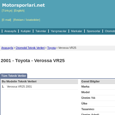
[Türkçe]
[English]
[E-mail]
[Reklam / İstatistikler]
Anasayfa
Kulüpler
Takımlar
Yarışmacılar
Markalar
Sponsorlar
Otomobil
Anasayfa
›
Otomobil Teknik Verileri
›
Toyota
›
Verossa VR25
2001 - Toyota - Verossa VR25
Tüm Teknik Veriler
Bu Modelin Teknik Verileri
Genel Bilgiler
1.
Verossa VR25 2001
Marka
Model
Üretim Yılı
Ülke
Tasarımcı
Üretim Adedi