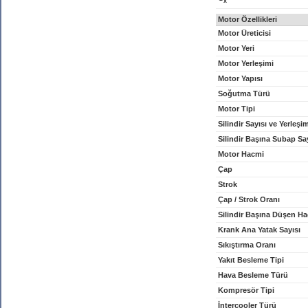
x
Motor Özellikleri
Motor Üreticisi
Motor Yeri
Motor Yerleşimi
Motor Yapısı
Soğutma Türü
Motor Tipi
Silindir Sayısı ve Yerleşi
Silindir Başına Subap Sa
Motor Hacmi
Çap
Strok
Çap / Strok Oranı
Silindir Başına Düşen H
Krank Ana Yatak Sayısı
Sıkıştırma Oranı
Yakıt Besleme Tipi
Hava Besleme Türü
Kompresör Tipi
İntercooler Türü