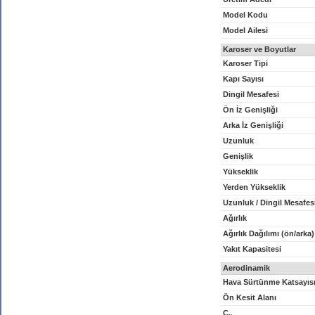
Model Kodu
Model Ailesi
Karoser ve Boyutlar
Karoser Tipi
Kapı Sayısı
Dingil Mesafesi
Ön İz Genişliği
Arka İz Genişliği
Uzunluk
Genişlik
Yükseklik
Yerden Yükseklik
Uzunluk / Dingil Mesafes
Ağırlık
Ağırlık Dağılımı (ön/arka)
Yakıt Kapasitesi
Aerodinamik
Hava Sürtünme Katsayıs
Ön Kesit Alanı
C