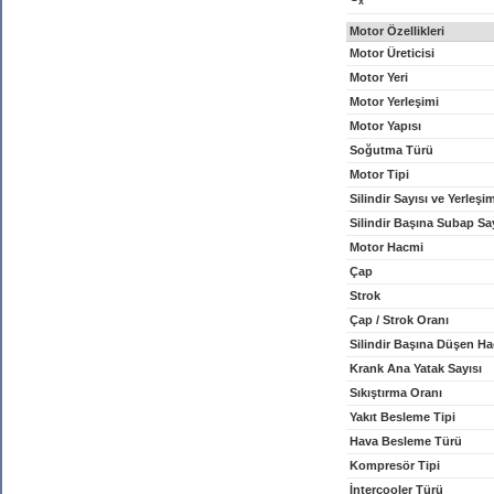
x
Motor Özellikleri
Motor Üreticisi
Motor Yeri
Motor Yerleşimi
Motor Yapısı
Soğutma Türü
Motor Tipi
Silindir Sayısı ve Yerleşi
Silindir Başına Subap Sa
Motor Hacmi
Çap
Strok
Çap / Strok Oranı
Silindir Başına Düşen H
Krank Ana Yatak Sayısı
Sıkıştırma Oranı
Yakıt Besleme Tipi
Hava Besleme Türü
Kompresör Tipi
İntercooler Türü