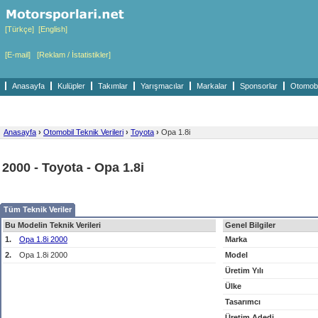
[Türkçe]
[English]
[E-mail]
[Reklam / İstatistikler]
Anasayfa
Kulüpler
Takımlar
Yarışmacılar
Markalar
Sponsorlar
Otomobil
Anasayfa
›
Otomobil Teknik Verileri
›
Toyota
›
Opa 1.8i
2000 - Toyota - Opa 1.8i
Tüm Teknik Veriler
Bu Modelin Teknik Verileri
Genel Bilgiler
1.
Opa 1.8i 2000
Marka
2.
Opa 1.8i 2000
Model
Üretim Yılı
Ülke
Tasarımcı
Üretim Adedi