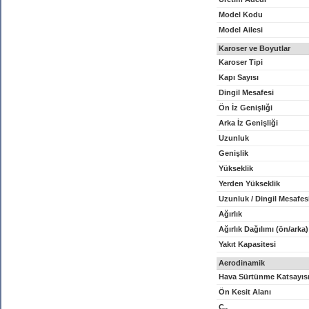
Model Kodu
Model Ailesi
Karoser ve Boyutlar
Karoser Tipi
Kapı Sayısı
Dingil Mesafesi
Ön İz Genişliği
Arka İz Genişliği
Uzunluk
Genişlik
Yükseklik
Yerden Yükseklik
Uzunluk / Dingil Mesafes
Ağırlık
Ağırlık Dağılımı (ön/arka)
Yakıt Kapasitesi
Aerodinamik
Hava Sürtünme Katsayıs
Ön Kesit Alanı
C