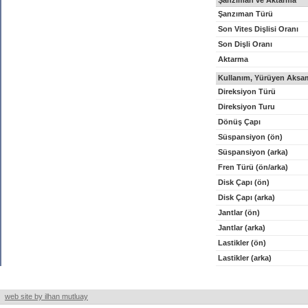
Şanzıman ve Aktarma
Şanzıman Türü
Son Vites Dişlisi Oranı
Son Dişli Oranı
Aktarma
Kullanım, Yürüyen Aksam
Direksiyon Türü
Direksiyon Turu
Dönüş Çapı
Süspansiyon (ön)
Süspansiyon (arka)
Fren Türü (ön/arka)
Disk Çapı (ön)
Disk Çapı (arka)
Jantlar (ön)
Jantlar (arka)
Lastikler (ön)
Lastikler (arka)
web site by ilhan mutluay