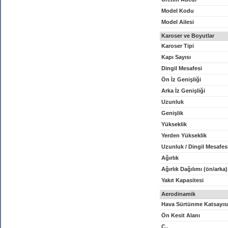
Model Kodu
Model Ailesi
Karoser ve Boyutlar
Karoser Tipi
Kapı Sayısı
Dingil Mesafesi
Ön İz Genişliği
Arka İz Genişliği
Uzunluk
Genişlik
Yükseklik
Yerden Yükseklik
Uzunluk / Dingil Mesafes
Ağırlık
Ağırlık Dağılımı (ön/arka)
Yakıt Kapasitesi
Aerodinamik
Hava Sürtünme Katsayıs
Ön Kesit Alanı
C