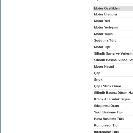
x
Motor Özellikleri
Motor Üreticisi
Motor Yeri
Motor Yerleşimi
Motor Yapısı
Soğutma Türü
Motor Tipi
Silindir Sayısı ve Yerleşi
Silindir Başına Subap Sa
Motor Hacmi
Çap
Strok
Çap / Strok Oranı
Silindir Başına Düşen H
Krank Ana Yatak Sayısı
Sıkıştırma Oranı
Yakıt Besleme Tipi
Hava Besleme Türü
Kompresör Tipi
İntercooler Türü