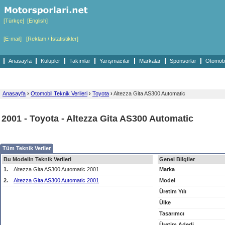
[Türkçe]
[English]
[E-mail]
[Reklam / İstatistikler]
Anasayfa
Kulüpler
Takımlar
Yarışmacılar
Markalar
Sponsorlar
Otomobil
Anasayfa
›
Otomobil Teknik Verileri
›
Toyota
›
Altezza Gita AS300 Automatic
2001 - Toyota - Altezza Gita AS300 Automatic
Tüm Teknik Veriler
Bu Modelin Teknik Verileri
Genel Bilgiler
1.
Altezza Gita AS300 Automatic 2001
Marka
2.
Altezza Gita AS300 Automatic 2001
Model
Üretim Yılı
Ülke
Tasarımcı
Üretim Adedi