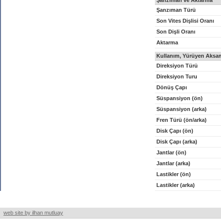
Şanzıman ve Aktarma
Şanzıman Türü
Son Vites Dişlisi Oranı
Son Dişli Oranı
Aktarma
Kullanım, Yürüyen Aksam
Direksiyon Türü
Direksiyon Turu
Dönüş Çapı
Süspansiyon (ön)
Süspansiyon (arka)
Fren Türü (ön/arka)
Disk Çapı (ön)
Disk Çapı (arka)
Jantlar (ön)
Jantlar (arka)
Lastikler (ön)
Lastikler (arka)
web site by ilhan mutluay