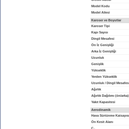
Model Kodu
Model Ailesi
Karoser ve Boyutlar
Karoser Tipi
Kapı Sayısı
Dingil Mesafesi
Ön İz Genişliği
Arka İz Genişliği
Uzunluk
Genişlik
Yükseklik
Yerden Yükseklik
Uzunluk / Dingil Mesafes
Ağırlık
Ağırlık Dağılımı (ön/arka)
Yakıt Kapasitesi
Aerodinamik
Hava Sürtünme Katsayıs
Ön Kesit Alanı
C