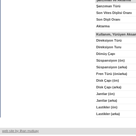
Şanzıman ve Aktarma
Şanzıman Türü
Son Vites Dişlisi Oranı
Son Dişli Oranı
Aktarma
Kullanım, Yürüyen Aksam
Direksiyon Türü
Direksiyon Turu
Dönüş Çapı
Süspansiyon (ön)
Süspansiyon (arka)
Fren Türü (ön/arka)
Disk Çapı (ön)
Disk Çapı (arka)
Jantlar (ön)
Jantlar (arka)
Lastikler (ön)
Lastikler (arka)
web site by ilhan mutluay