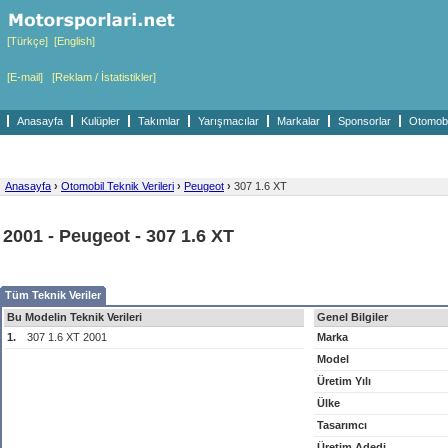
[Türkçe]
[English]
[E-mail]
[Reklam / İstatistikler]
Anasayfa
Kulüpler
Takımlar
Yarışmacılar
Markalar
Sponsorlar
Otomobil
Anasayfa
›
Otomobil Teknik Verileri
›
Peugeot
›
307 1.6 XT
2001 - Peugeot - 307 1.6 XT
Tüm Teknik Veriler
Bu Modelin Teknik Verileri
Genel Bilgiler
1.
307 1.6 XT 2001
Marka
Model
Üretim Yılı
Ülke
Tasarımcı
Üretim Adedi