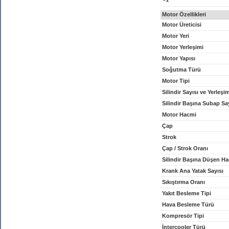
x
Motor Özellikleri
Motor Üreticisi
Motor Yeri
Motor Yerleşimi
Motor Yapısı
Soğutma Türü
Motor Tipi
Silindir Sayısı ve Yerleşi
Silindir Başına Subap Sa
Motor Hacmi
Çap
Strok
Çap / Strok Oranı
Silindir Başına Düşen H
Krank Ana Yatak Sayısı
Sıkıştırma Oranı
Yakıt Besleme Tipi
Hava Besleme Türü
Kompresör Tipi
İntercooler Türü