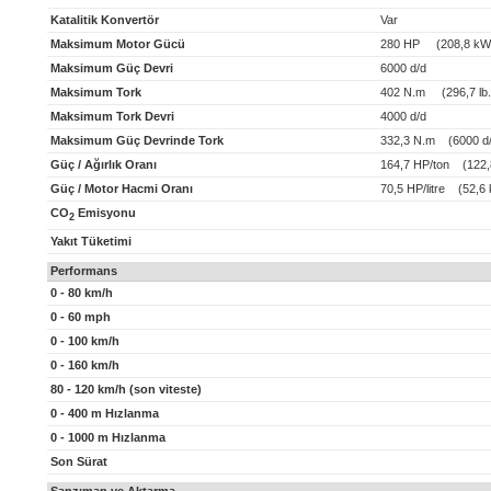
Katalitik Konvertör
Var
Maksimum Motor Gücü
280 HP (208,8 kW
Maksimum Güç Devri
6000 d/d
Maksimum Tork
402 N.m (296,7 lb.f
Maksimum Tork Devri
4000 d/d
Maksimum Güç Devrinde Tork
332,3 N.m (6000 d/
Güç / Ağırlık Oranı
164,7 HP/ton (122,
Güç / Motor Hacmi Oranı
70,5 HP/litre (52,6 k
CO
Emisyonu
2
Yakıt Tüketimi
Performans
0 - 80 km/h
0 - 60 mph
0 - 100 km/h
0 - 160 km/h
80 - 120 km/h (son viteste)
0 - 400 m Hızlanma
0 - 1000 m Hızlanma
Son Sürat