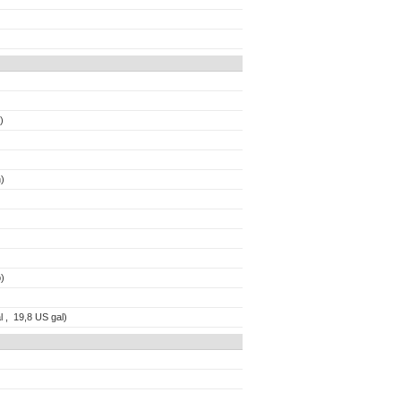
)
)
)
l , 19,8 US gal)