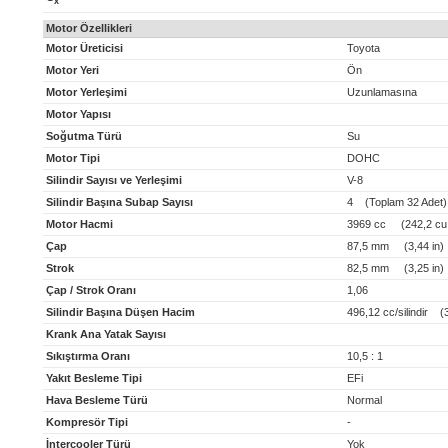
x
Motor Özellikleri
Motor Üreticisi
Toyota
Motor Yeri
Ön
Motor Yerleşimi
Uzunlamasına
Motor Yapısı
Soğutma Türü
Su
Motor Tipi
DOHC
Silindir Sayısı ve Yerleşimi
V-8
Silindir Başına Subap Sayısı
4 (Toplam 32 Adet)
Motor Hacmi
3969 cc (242,2 cu 
Çap
87,5 mm (3,44 in)
Strok
82,5 mm (3,25 in)
Çap / Strok Oranı
1,06
Silindir Başına Düşen Hacim
496,12 cc/silindir (30
Krank Ana Yatak Sayısı
Sıkıştırma Oranı
10,5 : 1
Yakıt Besleme Tipi
EFi
Hava Besleme Türü
Normal
Kompresör Tipi
-
İntercooler Türü
Yok