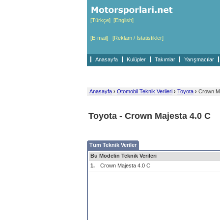
[Türkçe]
[English]
[E-mail]
[Reklam / İstatistikler]
Anasayfa
Kulüpler
Takımlar
Yarışmacılar
Anasayfa
›
Otomobil Teknik Verileri
›
Toyota
›
Crown Ma
Toyota - Crown Majesta 4.0 C
Tüm Teknik Veriler
Bu Modelin Teknik Verileri
1.
Crown Majesta 4.0 C