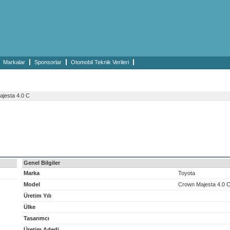
Markalar
Sponsorlar
Otomobil Teknik Verileri
jesta 4.0 C
Genel Bilgiler
Marka
Toyota
Model
Crown Majesta 4.0 
Üretim Yılı
Ülke
Tasarımcı
Üretim Adedi