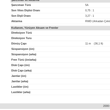
Şanzıman ve Aktarma
Şanzıman Türü
5A
Son Vites Dişlisi Oranı
0,75 : 1
Son Dişli Oranı
3,27 : 1
Aktarma
RWD (Arkadan Çeki
Kullanım, Yürüyen Aksam ve Frenler
Direksiyon Türü
Direksiyon Turu
Dönüş Çapı
11 m (36,1 ft)
Süspansiyon (ön)
Süspansiyon (arka)
Fren Türü (ön/arka)
Disk Çapı (ön)
Disk Çapı (arka)
Jantlar (ön)
Jantlar (arka)
Lastikler (ön)
Lastikler (arka)
2000