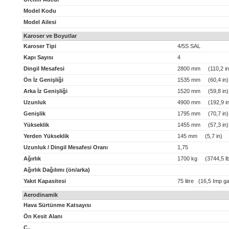
Model Kodu
Model Ailesi
Karoser ve Boyutlar
Karoser Tipi
4/5S SAL
Kapı Sayısı
4
Dingil Mesafesi
2800 mm (110,2 in
Ön İz Genişliği
1535 mm (60,4 in)
Arka İz Genişliği
1520 mm (59,8 in)
Uzunluk
4900 mm (192,9 in
Genişlik
1795 mm (70,7 in)
Yükseklik
1455 mm (57,3 in)
Yerden Yükseklik
145 mm (5,7 in)
Uzunluk / Dingil Mesafesi Oranı
1,75
Ağırlık
1700 kg (3744,5 lb
Ağırlık Dağılımı (ön/arka)
Yakıt Kapasitesi
75 litre (16,5 Imp ga
Aerodinamik
Hava Sürtünme Katsayısı
Ön Kesit Alanı
C