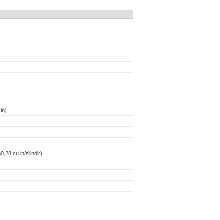
in)
,28 cu in/silindir)