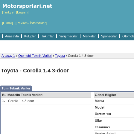
[Türkçe]
[English]
[E-mail]
[Reklam / İstatistikler]
Anasayfa
Kulüpler
Takımlar
Yarışmacılar
Markalar
Sponsorlar
Otomobil
Anasayfa
›
Otomobil Teknik Verileri
›
Toyota
›
Corolla 1.4 3-door
Toyota - Corolla 1.4 3-door
Tüm Teknik Veriler
Bu Modelin Teknik Verileri
Genel Bilgiler
1.
Corolla 1.4 3-door
Marka
Model
Üretim Yılı
Ülke
Tasarımcı
Üretim Adedi