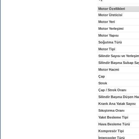
x
Motor Özellikleri
Motor Üreticisi
Motor Yeri
Motor Yerleşimi
Motor Yapısı
Soğutma Türü
Motor Tipi
Silindir Sayısı ve Yerleşi
Silindir Başına Subap Sa
Motor Hacmi
Çap
Strok
Çap / Strok Oranı
Silindir Başına Düşen H
Krank Ana Yatak Sayısı
Sıkıştırma Oranı
Yakıt Besleme Tipi
Hava Besleme Türü
Kompresör Tipi
İntercooler Türü