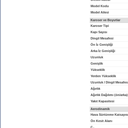
Model Kodu
Model Ailesi
Karoser ve Boyutlar
Karoser Tipi
Kapı Sayısı
Dingil Mesafesi
Ön İz Genişliği
Arka İz Genişliği
Uzunluk
Genişlik
Yükseklik
Yerden Yükseklik
Uzunluk / Dingil Mesafes
Ağırlık
Ağırlık Dağılımı (ön/arka)
Yakıt Kapasitesi
Aerodinamik
Hava Sürtünme Katsayıs
Ön Kesit Alanı
C