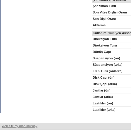
Şanzıman ve Aktarma
Şanzıman Türü
Son Vites Dişlisi Oranı
Son Dişli Oranı
Aktarma
Kullanım, Yürüyen Aksam
Direksiyon Türü
Direksiyon Turu
Dönüş Çapı
Süspansiyon (ön)
Süspansiyon (arka)
Fren Türü (ön/arka)
Disk Çapı (ön)
Disk Çapı (arka)
Jantlar (ön)
Jantlar (arka)
Lastikler (ön)
Lastikler (arka)
web site by ilhan mutluay