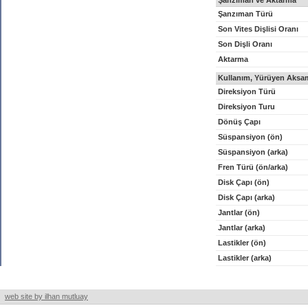
Şanzıman ve Aktarma
Şanzıman Türü
Son Vites Dişlisi Oranı
Son Dişli Oranı
Aktarma
Kullanım, Yürüyen Aksam
Direksiyon Türü
Direksiyon Turu
Dönüş Çapı
Süspansiyon (ön)
Süspansiyon (arka)
Fren Türü (ön/arka)
Disk Çapı (ön)
Disk Çapı (arka)
Jantlar (ön)
Jantlar (arka)
Lastikler (ön)
Lastikler (arka)
web site by ilhan mutluay