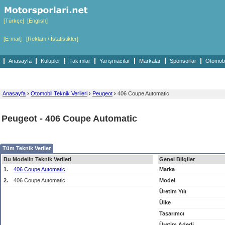
[Türkçe]
[English]
[E-mail]
[Reklam / İstatistikler]
Anasayfa
Kulüpler
Takımlar
Yarışmacılar
Markalar
Sponsorlar
Otomobil
Anasayfa
›
Otomobil Teknik Verileri
›
Peugeot
›
406 Coupe Automatic
Peugeot - 406 Coupe Automatic
Tüm Teknik Veriler
Bu Modelin Teknik Verileri
Genel Bilgiler
1.
406 Coupe Automatic
Marka
2.
406 Coupe Automatic
Model
Üretim Yılı
Ülke
Tasarımcı
Üretim Adedi