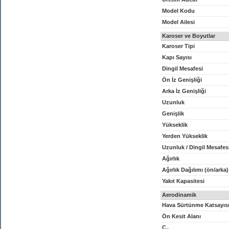
Model Kodu
Model Ailesi
Karoser ve Boyutlar
Karoser Tipi
Kapı Sayısı
Dingil Mesafesi
Ön İz Genişliği
Arka İz Genişliği
Uzunluk
Genişlik
Yükseklik
Yerden Yükseklik
Uzunluk / Dingil Mesafes
Ağırlık
Ağırlık Dağılımı (ön/arka)
Yakıt Kapasitesi
Aerodinamik
Hava Sürtünme Katsayıs
Ön Kesit Alanı
C