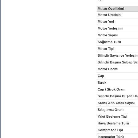
x
Motor Özellikleri
Motor Üreticisi
Motor Yeri
Motor Yerleşimi
Motor Yapısı
Soğutma Türü
Motor Tipi
Silindir Sayısı ve Yerleşi
Silindir Başına Subap Sa
Motor Hacmi
Çap
Strok
Çap / Strok Oranı
Silindir Başına Düşen H
Krank Ana Yatak Sayısı
Sıkıştırma Oranı
Yakıt Besleme Tipi
Hava Besleme Türü
Kompresör Tipi
İntercooler Türü