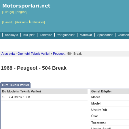
[Türkçe]
[English]
[E-mail]
[Reklam / İstatistikler]
Anasayfa
Kulüpler
Takımlar
Yarışmacılar
Markalar
Sponsorlar
Otomobil
Anasayfa
›
Otomobil Teknik Verileri
›
Peugeot
›
504 Break
1968 - Peugeot - 504 Break
Tüm Teknik Veriler
Bu Modelin Teknik Verileri
Genel Bilgiler
1.
504 Break 1968
Marka
Model
Üretim Yılı
Ülke
Tasarımcı
Üretim Adedi