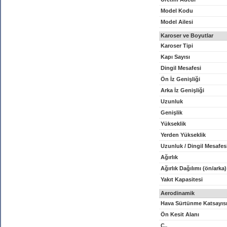
Model Kodu
Model Ailesi
Karoser ve Boyutlar
Karoser Tipi
Kapı Sayısı
Dingil Mesafesi
Ön İz Genişliği
Arka İz Genişliği
Uzunluk
Genişlik
Yükseklik
Yerden Yükseklik
Uzunluk / Dingil Mesafes
Ağırlık
Ağırlık Dağılımı (ön/arka)
Yakıt Kapasitesi
Aerodinamik
Hava Sürtünme Katsayıs
Ön Kesit Alanı
C