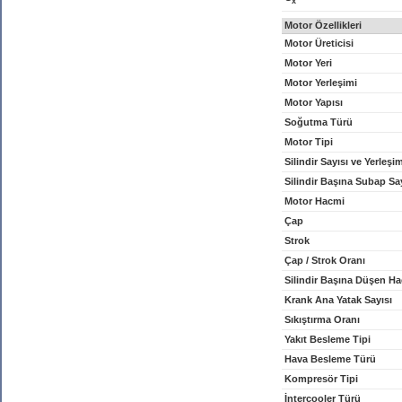
x
Motor Özellikleri
Motor Üreticisi
Motor Yeri
Motor Yerleşimi
Motor Yapısı
Soğutma Türü
Motor Tipi
Silindir Sayısı ve Yerleşi
Silindir Başına Subap Sa
Motor Hacmi
Çap
Strok
Çap / Strok Oranı
Silindir Başına Düşen H
Krank Ana Yatak Sayısı
Sıkıştırma Oranı
Yakıt Besleme Tipi
Hava Besleme Türü
Kompresör Tipi
İntercooler Türü