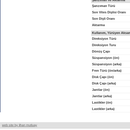
Şanzıman ve Aktarma
Şanzıman Türü
Son Vites Dişlisi Oranı
Son Dişli Oranı
Aktarma
Kullanım, Yürüyen Aksam
Direksiyon Türü
Direksiyon Turu
Dönüş Çapı
Süspansiyon (ön)
Süspansiyon (arka)
Fren Türü (ön/arka)
Disk Çapı (ön)
Disk Çapı (arka)
Jantlar (ön)
Jantlar (arka)
Lastikler (ön)
Lastikler (arka)
web site by ilhan mutluay