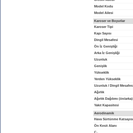
Model Kodu
Model Ailesi
Karoser ve Boyutlar
Karoser Tipi
Kapı Sayısı
Dingil Mesafesi
Ön İz Genişliği
Arka İz Genişliği
Uzunluk
Genişlik
Yükseklik
Yerden Yükseklik
Uzunluk / Dingil Mesafes
Ağırlık
Ağırlık Dağılımı (ön/arka)
Yakıt Kapasitesi
Aerodinamik
Hava Sürtünme Katsayıs
Ön Kesit Alanı
C