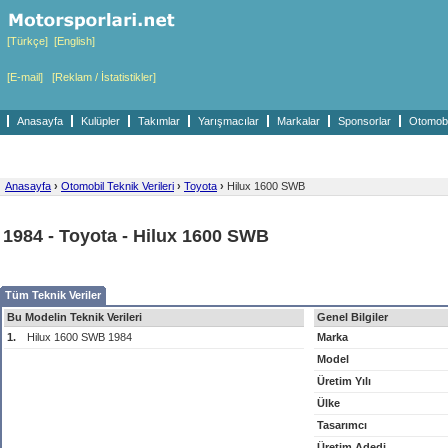
[Türkçe]
[English]
[E-mail]
[Reklam / İstatistikler]
Anasayfa
Kulüpler
Takımlar
Yarışmacılar
Markalar
Sponsorlar
Otomobil
Anasayfa
›
Otomobil Teknik Verileri
›
Toyota
›
Hilux 1600 SWB
1984 - Toyota - Hilux 1600 SWB
Tüm Teknik Veriler
Bu Modelin Teknik Verileri
Genel Bilgiler
1.
Hilux 1600 SWB 1984
Marka
Model
Üretim Yılı
Ülke
Tasarımcı
Üretim Adedi