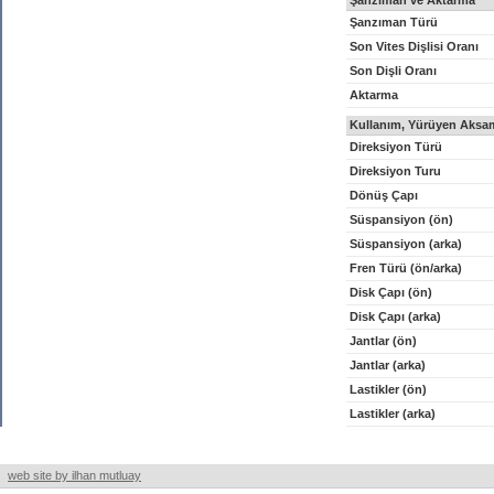
Şanzıman ve Aktarma
Şanzıman Türü
Son Vites Dişlisi Oranı
Son Dişli Oranı
Aktarma
Kullanım, Yürüyen Aksam
Direksiyon Türü
Direksiyon Turu
Dönüş Çapı
Süspansiyon (ön)
Süspansiyon (arka)
Fren Türü (ön/arka)
Disk Çapı (ön)
Disk Çapı (arka)
Jantlar (ön)
Jantlar (arka)
Lastikler (ön)
Lastikler (arka)
web site by ilhan mutluay