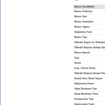
x
Motor Özellikleri
Motor Üreticisi
Motor Yeri
Motor Yerleşimi
Motor Yapısı
Soğutma Türü
Motor Tipi
Silindir Sayısı ve Yerleşi
Silindir Başına Subap Sa
Motor Hacmi
Çap
Strok
Çap / Strok Oranı
Silindir Başına Düşen H
Krank Ana Yatak Sayısı
Sıkıştırma Oranı
Yakıt Besleme Tipi
Hava Besleme Türü
Kompresör Tipi
İntercooler Türü