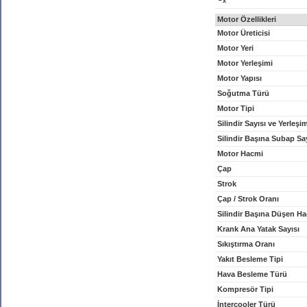
x
Motor Özellikleri
Motor Üreticisi
Motor Yeri
Motor Yerleşimi
Motor Yapısı
Soğutma Türü
Motor Tipi
Silindir Sayısı ve Yerleşi
Silindir Başına Subap Sa
Motor Hacmi
Çap
Strok
Çap / Strok Oranı
Silindir Başına Düşen H
Krank Ana Yatak Sayısı
Sıkıştırma Oranı
Yakıt Besleme Tipi
Hava Besleme Türü
Kompresör Tipi
İntercooler Türü