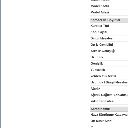
Model Kodu
Model Ailesi
Karoser ve Boyutlar
Karoser Tipi
Kapı Sayısı
Dingil Mesafesi
Ön İz Genişliği
Arka İz Genişliği
Uzunluk
Genişlik
Yükseklik
Yerden Yükseklik
Uzunluk / Dingil Mesafes
Ağırlık
Ağırlık Dağılımı (ön/arka)
Yakıt Kapasitesi
Aerodinamik
Hava Sürtünme Katsayıs
Ön Kesit Alanı
C