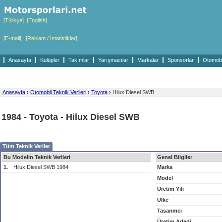
[Türkçe]
[English]
[E-mail]
[Reklam / İstatistikler]
Anasayfa
Kulüpler
Takımlar
Yarışmacılar
Markalar
Sponsorlar
Otomobil
Anasayfa
›
Otomobil Teknik Verileri
›
Toyota
›
Hilux Diesel SWB
1984 - Toyota - Hilux Diesel SWB
Tüm Teknik Veriler
Bu Modelin Teknik Verileri
Genel Bilgiler
1.
Hilux Diesel SWB 1984
Marka
Model
Üretim Yılı
Ülke
Tasarımcı
Üretim Adedi