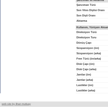
Şanzıman ve Aktarma
Şanzıman Türü
Son Vites Dişlisi Oranı
Son Dişli Oranı
Aktarma
Kullanım, Yürüyen Aksam
Direksiyon Türü
Direksiyon Turu
Dönüş Çapı
Süspansiyon (ön)
Süspansiyon (arka)
Fren Türü (ön/arka)
Disk Çapı (ön)
Disk Çapı (arka)
Jantlar (ön)
Jantlar (arka)
Lastikler (ön)
Lastikler (arka)
web site by ilhan mutluay