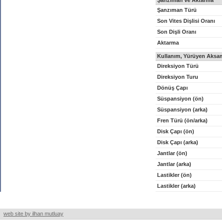
Şanzıman ve Aktarma
Şanzıman Türü
Son Vites Dişlisi Oranı
Son Dişli Oranı
Aktarma
Kullanım, Yürüyen Aksam
Direksiyon Türü
Direksiyon Turu
Dönüş Çapı
Süspansiyon (ön)
Süspansiyon (arka)
Fren Türü (ön/arka)
Disk Çapı (ön)
Disk Çapı (arka)
Jantlar (ön)
Jantlar (arka)
Lastikler (ön)
Lastikler (arka)
web site by ilhan mutluay