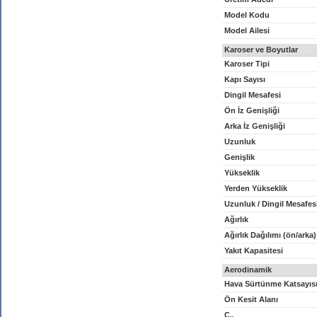
Model Kodu
Model Ailesi
Karoser ve Boyutlar
Karoser Tipi
Kapı Sayısı
Dingil Mesafesi
Ön İz Genişliği
Arka İz Genişliği
Uzunluk
Genişlik
Yükseklik
Yerden Yükseklik
Uzunluk / Dingil Mesafes
Ağırlık
Ağırlık Dağılımı (ön/arka)
Yakıt Kapasitesi
Aerodinamik
Hava Sürtünme Katsayıs
Ön Kesit Alanı
C