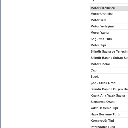
x
Motor Özellikleri
Motor Üreticisi
Motor Yeri
Motor Yerleşimi
Motor Yapısı
Soğutma Türü
Motor Tipi
Silindir Sayısı ve Yerleşi
Silindir Başına Subap Sa
Motor Hacmi
Çap
Strok
Çap / Strok Oranı
Silindir Başına Düşen H
Krank Ana Yatak Sayısı
Sıkıştırma Oranı
Yakıt Besleme Tipi
Hava Besleme Türü
Kompresör Tipi
İntercooler Türü