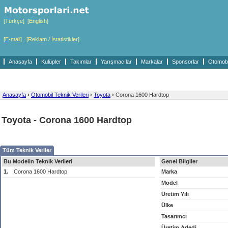
[Türkçe]
[English]
[E-mail]
[Reklam / İstatistikler]
Anasayfa
Kulüpler
Takımlar
Yarışmacılar
Markalar
Sponsorlar
Otomobil
Anasayfa
›
Otomobil Teknik Verileri
›
Toyota
›
Corona 1600 Hardtop
Toyota - Corona 1600 Hardtop
Tüm Teknik Veriler
Bu Modelin Teknik Verileri
Genel Bilgiler
1.
Corona 1600 Hardtop
Marka
Model
Üretim Yılı
Ülke
Tasarımcı
Üretim Adedi