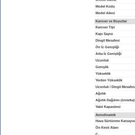
Model Kodu
Model Ailesi
Karoser ve Boyutlar
Karoser Tipi
Kapı Sayısı
Dingil Mesafesi
Ön İz Genişliği
Arka İz Genişliği
Uzunluk
Genişlik
Yükseklik
Yerden Yükseklik
Uzunluk / Dingil Mesafes
Ağırlık
Ağırlık Dağılımı (ön/arka)
Yakıt Kapasitesi
Aerodinamik
Hava Sürtünme Katsayıs
Ön Kesit Alanı
C