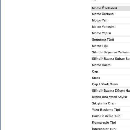
x
Motor Özellikleri
Motor Üreticisi
Motor Yeri
Motor Yerleşimi
Motor Yapısı
Soğutma Türü
Motor Tipi
Silindir Sayısı ve Yerleşi
Silindir Başına Subap Sa
Motor Hacmi
Çap
Strok
Çap / Strok Oranı
Silindir Başına Düşen H
Krank Ana Yatak Sayısı
Sıkıştırma Oranı
Yakıt Besleme Tipi
Hava Besleme Türü
Kompresör Tipi
İntercooler Türü