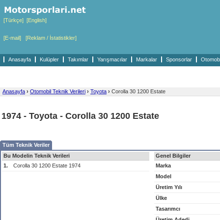
[Türkçe]
[English]
[E-mail]
[Reklam / İstatistikler]
Anasayfa
Kulüpler
Takımlar
Yarışmacılar
Markalar
Sponsorlar
Otomobil
Anasayfa
›
Otomobil Teknik Verileri
›
Toyota
›
Corolla 30 1200 Estate
1974 - Toyota - Corolla 30 1200 Estate
Tüm Teknik Veriler
Bu Modelin Teknik Verileri
Genel Bilgiler
1.
Corolla 30 1200 Estate 1974
Marka
Model
Üretim Yılı
Ülke
Tasarımcı
Üretim Adedi