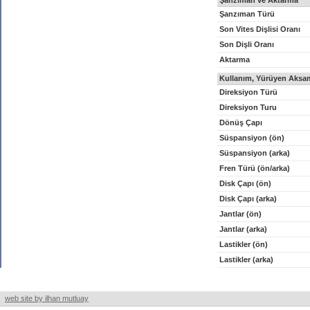
Şanzıman ve Aktarma
Şanzıman Türü
Son Vites Dişlisi Oranı
Son Dişli Oranı
Aktarma
Kullanım, Yürüyen Aksam
Direksiyon Türü
Direksiyon Turu
Dönüş Çapı
Süspansiyon (ön)
Süspansiyon (arka)
Fren Türü (ön/arka)
Disk Çapı (ön)
Disk Çapı (arka)
Jantlar (ön)
Jantlar (arka)
Lastikler (ön)
Lastikler (arka)
web site by ilhan mutluay