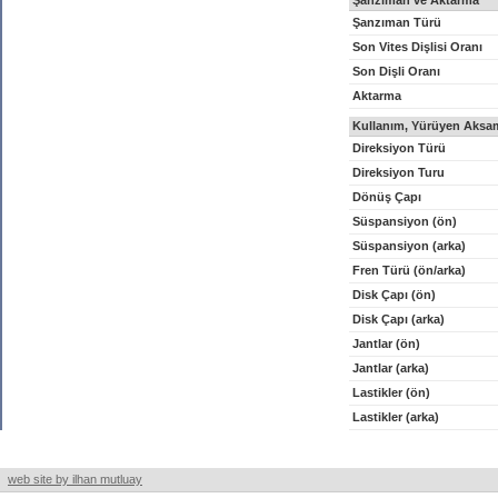
Şanzıman ve Aktarma
Şanzıman Türü
Son Vites Dişlisi Oranı
Son Dişli Oranı
Aktarma
Kullanım, Yürüyen Aksam
Direksiyon Türü
Direksiyon Turu
Dönüş Çapı
Süspansiyon (ön)
Süspansiyon (arka)
Fren Türü (ön/arka)
Disk Çapı (ön)
Disk Çapı (arka)
Jantlar (ön)
Jantlar (arka)
Lastikler (ön)
Lastikler (arka)
web site by ilhan mutluay