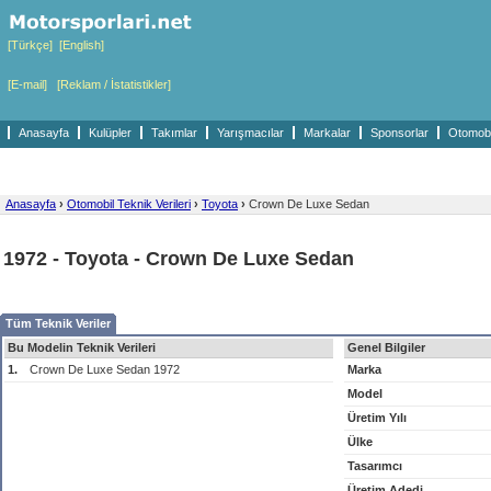
[Türkçe]
[English]
[E-mail]
[Reklam / İstatistikler]
Anasayfa
Kulüpler
Takımlar
Yarışmacılar
Markalar
Sponsorlar
Otomobil
Anasayfa
›
Otomobil Teknik Verileri
›
Toyota
›
Crown De Luxe Sedan
1972 - Toyota - Crown De Luxe Sedan
Tüm Teknik Veriler
Bu Modelin Teknik Verileri
Genel Bilgiler
1.
Crown De Luxe Sedan 1972
Marka
Model
Üretim Yılı
Ülke
Tasarımcı
Üretim Adedi