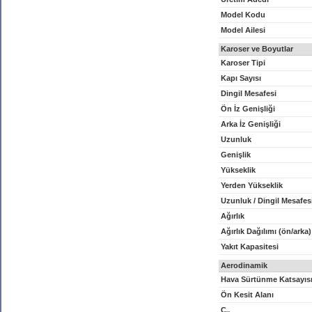
Model Kodu
Model Ailesi
Karoser ve Boyutlar
Karoser Tipi
Kapı Sayısı
Dingil Mesafesi
Ön İz Genişliği
Arka İz Genişliği
Uzunluk
Genişlik
Yükseklik
Yerden Yükseklik
Uzunluk / Dingil Mesafes
Ağırlık
Ağırlık Dağılımı (ön/arka)
Yakıt Kapasitesi
Aerodinamik
Hava Sürtünme Katsayıs
Ön Kesit Alanı
C