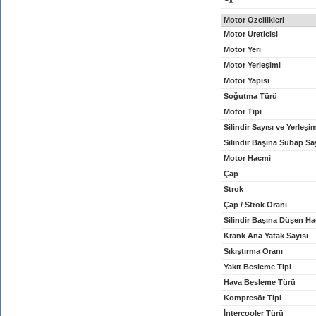
x
Motor Özellikleri
Motor Üreticisi
Motor Yeri
Motor Yerleşimi
Motor Yapısı
Soğutma Türü
Motor Tipi
Silindir Sayısı ve Yerleşi
Silindir Başına Subap Sa
Motor Hacmi
Çap
Strok
Çap / Strok Oranı
Silindir Başına Düşen H
Krank Ana Yatak Sayısı
Sıkıştırma Oranı
Yakıt Besleme Tipi
Hava Besleme Türü
Kompresör Tipi
İntercooler Türü