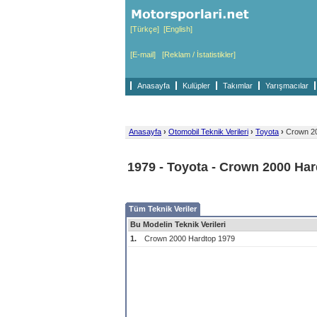
[Türkçe]
[English]
[E-mail]
[Reklam / İstatistikler]
Anasayfa
Kulüpler
Takımlar
Yarışmacılar
Anasayfa
›
Otomobil Teknik Verileri
›
Toyota
›
Crown 20
1979 - Toyota - Crown 2000 Ha
Tüm Teknik Veriler
Bu Modelin Teknik Verileri
1.
Crown 2000 Hardtop 1979