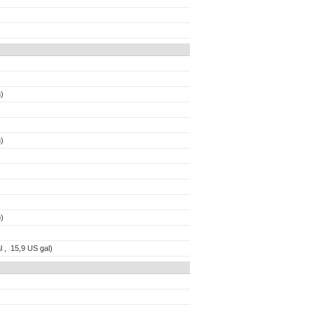
)
)
)
l , 15,9 US gal)