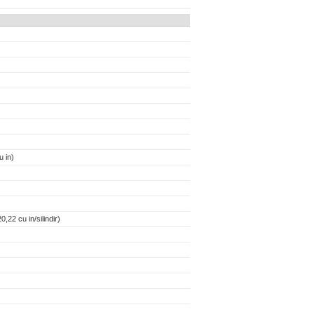
 in)
,22 cu in/silindir)