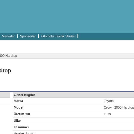
Markalar
Sponsorlar
Otomobil Teknik Verileri
00 Hardtop
rdtop
Genel Bilgiler
Marka
Toyota
Model
Crown 2000 Hardtop
Üretim Yılı
1979
Ülke
Tasarımcı
Üretim Adedi