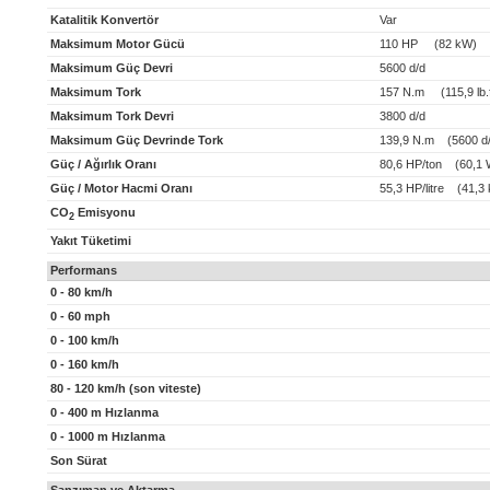
Katalitik Konvertör
Var
Maksimum Motor Gücü
110 HP (82 kW)
Maksimum Güç Devri
5600 d/d
Maksimum Tork
157 N.m (115,9 lb.f
Maksimum Tork Devri
3800 d/d
Maksimum Güç Devrinde Tork
139,9 N.m (5600 d/
Güç / Ağırlık Oranı
80,6 HP/ton (60,1 
Güç / Motor Hacmi Oranı
55,3 HP/litre (41,3 k
CO
Emisyonu
2
Yakıt Tüketimi
Performans
0 - 80 km/h
0 - 60 mph
0 - 100 km/h
0 - 160 km/h
80 - 120 km/h (son viteste)
0 - 400 m Hızlanma
0 - 1000 m Hızlanma
Son Sürat