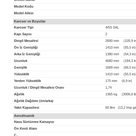
Model Kodu
Model Ailesi
Karoser ve Boyutlar
Karoser Tipi
4/5S SAL
Kapı Sayısı
2
Dingil Mesafesi
2690 mm (105,9 in
Ön İz Genişliği
1410 mm (55,5 in)
Arka İz Genişliği
1380 mm (54,3 in)
Uzunluk
4680 mm (184,3 in
Genişlik
1689 mm (66,5 in)
Yükseklik
1410 mm (55,5 in)
Yerden Yükseklik
175 mm (6,9 in)
Uzunluk / Dingil Mesafesi Oranı
1,74
Ağırlık
1365 kg (3006,6 lb
Ağırlık Dağılımı (ön/arka)
Yakıt Kapasitesi
60 litre (13,2 Imp ga
Aerodinamik
Hava Sürtünme Katsayısı
Ön Kesit Alanı
C