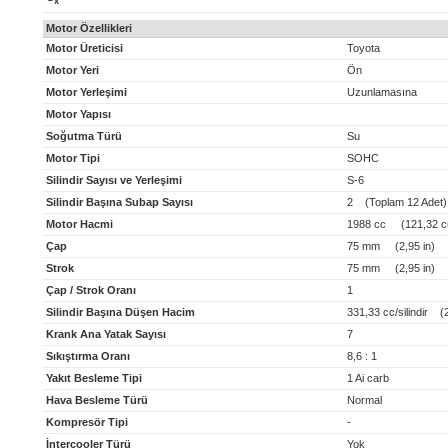
x
Motor Özellikleri
Motor Üreticisi
Toyota
Motor Yeri
Ön
Motor Yerleşimi
Uzunlamasına
Motor Yapısı
Soğutma Türü
Su
Motor Tipi
SOHC
Silindir Sayısı ve Yerleşimi
S-6
Silindir Başına Subap Sayısı
2 (Toplam 12 Adet)
Motor Hacmi
1988 cc (121,32 cu
Çap
75 mm (2,95 in)
Strok
75 mm (2,95 in)
Çap / Strok Oranı
1
Silindir Başına Düşen Hacim
331,33 cc/silindir (20
Krank Ana Yatak Sayısı
7
Sıkıştırma Oranı
8,6 : 1
Yakıt Besleme Tipi
1 Ai carb
Hava Besleme Türü
Normal
Kompresör Tipi
-
İntercooler Türü
Yok