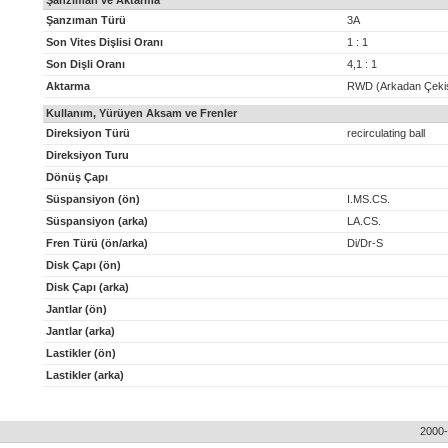
Şanzıman ve Aktarma
Şanzıman Türü
3A
Son Vites Dişlisi Oranı
1 : 1
Son Dişli Oranı
4,1 : 1
Aktarma
RWD (Arkadan Çeki
Kullanım, Yürüyen Aksam ve Frenler
Direksiyon Türü
recirculating ball
Direksiyon Turu
Dönüş Çapı
Süspansiyon (ön)
I.MS.CS.
Süspansiyon (arka)
LA.CS.
Fren Türü (ön/arka)
Di/Dr-S
Disk Çapı (ön)
Disk Çapı (arka)
Jantlar (ön)
Jantlar (arka)
Lastikler (ön)
Lastikler (arka)
2000