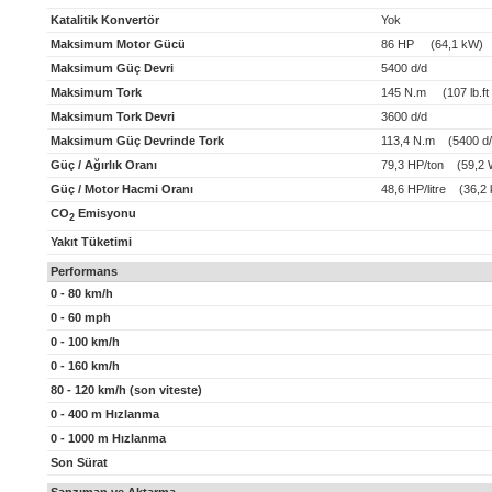
Katalitik Konvertör
Yok
Maksimum Motor Gücü
86 HP (64,1 kW)
Maksimum Güç Devri
5400 d/d
Maksimum Tork
145 N.m (107 lb.ft 
Maksimum Tork Devri
3600 d/d
Maksimum Güç Devrinde Tork
113,4 N.m (5400 d/
Güç / Ağırlık Oranı
79,3 HP/ton (59,2 
Güç / Motor Hacmi Oranı
48,6 HP/litre (36,2 k
CO
Emisyonu
2
Yakıt Tüketimi
Performans
0 - 80 km/h
0 - 60 mph
0 - 100 km/h
0 - 160 km/h
80 - 120 km/h (son viteste)
0 - 400 m Hızlanma
0 - 1000 m Hızlanma
Son Sürat