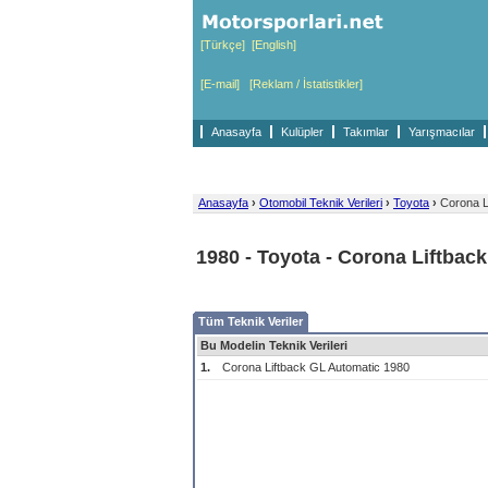
[Türkçe]
[English]
[E-mail]
[Reklam / İstatistikler]
Anasayfa
Kulüpler
Takımlar
Yarışmacılar
Anasayfa
›
Otomobil Teknik Verileri
›
Toyota
›
Corona L
1980 - Toyota - Corona Liftbac
Tüm Teknik Veriler
Bu Modelin Teknik Verileri
1.
Corona Liftback GL Automatic 1980