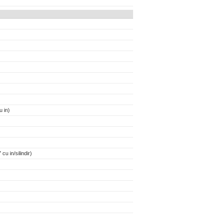
 in)
cu in/silindir)