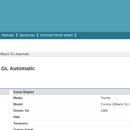
Markalar
Sponsorlar
Otomobil Teknik Verileri
iftback GL Automatic
k GL Automatic
Genel Bilgiler
Marka
Toyota
Model
Corona Liftback GL 
Üretim Yılı
1980
Ülke
Tasarımcı
Üretim Adedi