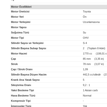
x
Motor Özellikleri
Motor Üreticisi
Toyota
Motor Yeri
Ön
Motor Yerleşimi
Uzunlamasına
Motor Yapısı
Soğutma Türü
Su
Motor Tipi
OHV
Silindir Sayısı ve Yerleşimi
S-4
Silindir Başına Subap Sayısı
2 (Toplam 8 Adet)
Motor Hacmi
1770 cc (108,01 cu
Çap
85 mm (3,35 in)
Strok
78 mm (3,07 in)
Çap / Strok Oranı
1,09
Silindir Başına Düşen Hacim
442,5 cc/silindir (27 
Krank Ana Yatak Sayısı
5
Sıkıştırma Oranı
9,2 : 1
Yakıt Besleme Tipi
1 Aisian carb
Hava Besleme Türü
Normal
Kompresör Tipi
-
İntercooler Türü
Yok