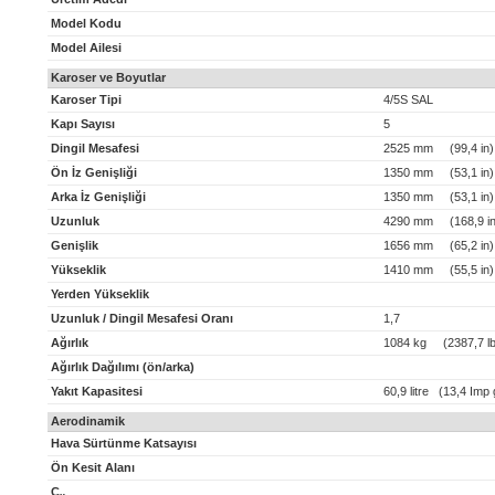
Model Kodu
Model Ailesi
Karoser ve Boyutlar
Karoser Tipi
4/5S SAL
Kapı Sayısı
5
Dingil Mesafesi
2525 mm (99,4 in)
Ön İz Genişliği
1350 mm (53,1 in)
Arka İz Genişliği
1350 mm (53,1 in)
Uzunluk
4290 mm (168,9 in
Genişlik
1656 mm (65,2 in)
Yükseklik
1410 mm (55,5 in)
Yerden Yükseklik
Uzunluk / Dingil Mesafesi Oranı
1,7
Ağırlık
1084 kg (2387,7 lb
Ağırlık Dağılımı (ön/arka)
Yakıt Kapasitesi
60,9 litre (13,4 Imp 
Aerodinamik
Hava Sürtünme Katsayısı
Ön Kesit Alanı
C