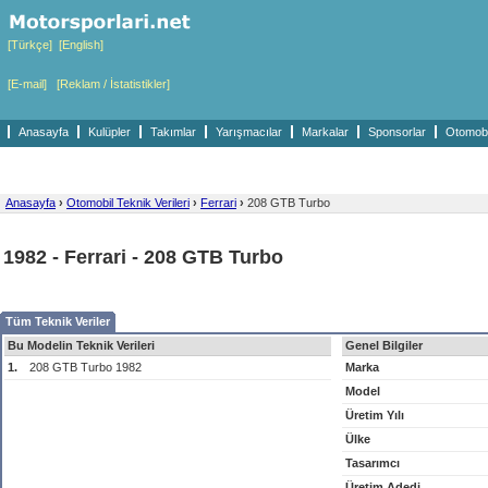
[Türkçe]
[English]
[E-mail]
[Reklam / İstatistikler]
Anasayfa
Kulüpler
Takımlar
Yarışmacılar
Markalar
Sponsorlar
Otomobil
Anasayfa
›
Otomobil Teknik Verileri
›
Ferrari
›
208 GTB Turbo
1982 - Ferrari - 208 GTB Turbo
Tüm Teknik Veriler
Bu Modelin Teknik Verileri
Genel Bilgiler
1.
208 GTB Turbo 1982
Marka
Model
Üretim Yılı
Ülke
Tasarımcı
Üretim Adedi