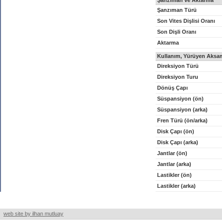
Şanzıman ve Aktarma
Şanzıman Türü
Son Vites Dişlisi Oranı
Son Dişli Oranı
Aktarma
Kullanım, Yürüyen Aksam
Direksiyon Türü
Direksiyon Turu
Dönüş Çapı
Süspansiyon (ön)
Süspansiyon (arka)
Fren Türü (ön/arka)
Disk Çapı (ön)
Disk Çapı (arka)
Jantlar (ön)
Jantlar (arka)
Lastikler (ön)
Lastikler (arka)
web site by ilhan mutluay