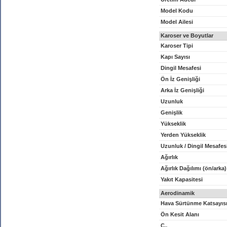
Model Kodu
Model Ailesi
Karoser ve Boyutlar
Karoser Tipi
Kapı Sayısı
Dingil Mesafesi
Ön İz Genişliği
Arka İz Genişliği
Uzunluk
Genişlik
Yükseklik
Yerden Yükseklik
Uzunluk / Dingil Mesafes
Ağırlık
Ağırlık Dağılımı (ön/arka)
Yakıt Kapasitesi
Aerodinamik
Hava Sürtünme Katsayıs
Ön Kesit Alanı
C