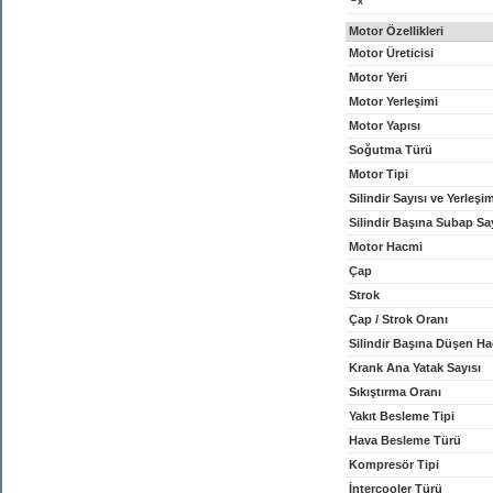
x
Motor Özellikleri
Motor Üreticisi
Motor Yeri
Motor Yerleşimi
Motor Yapısı
Soğutma Türü
Motor Tipi
Silindir Sayısı ve Yerleşi
Silindir Başına Subap Sa
Motor Hacmi
Çap
Strok
Çap / Strok Oranı
Silindir Başına Düşen H
Krank Ana Yatak Sayısı
Sıkıştırma Oranı
Yakıt Besleme Tipi
Hava Besleme Türü
Kompresör Tipi
İntercooler Türü