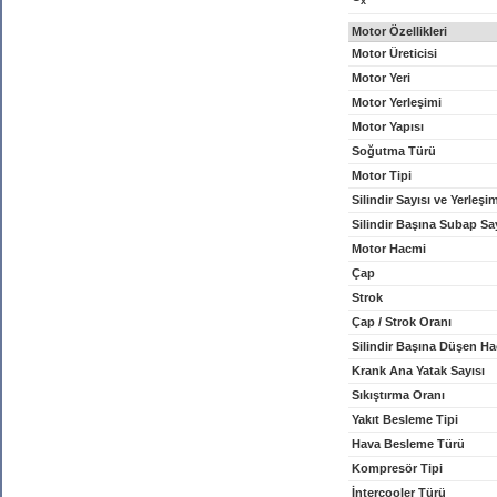
x
Motor Özellikleri
Motor Üreticisi
Motor Yeri
Motor Yerleşimi
Motor Yapısı
Soğutma Türü
Motor Tipi
Silindir Sayısı ve Yerleşi
Silindir Başına Subap Sa
Motor Hacmi
Çap
Strok
Çap / Strok Oranı
Silindir Başına Düşen H
Krank Ana Yatak Sayısı
Sıkıştırma Oranı
Yakıt Besleme Tipi
Hava Besleme Türü
Kompresör Tipi
İntercooler Türü