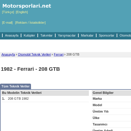
[Türkçe]
[English]
[E-mail]
[Reklam / İstatistikler]
Anasayfa
Kulüpler
Takımlar
Yarışmacılar
Markalar
Sponsorlar
Otomobil
Anasayfa
›
Otomobil Teknik Verileri
›
Ferrari
›
208 GTB
1982 - Ferrari - 208 GTB
Tüm Teknik Veriler
Bu Modelin Teknik Verileri
Genel Bilgiler
1.
208 GTB 1982
Marka
Model
Üretim Yılı
Ülke
Tasarımcı
Üretim Adedi