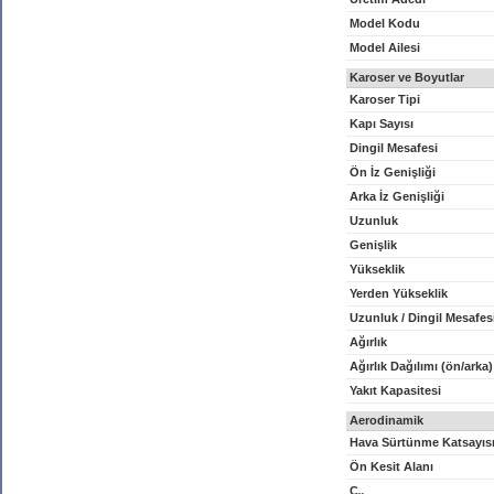
Model Kodu
Model Ailesi
Karoser ve Boyutlar
Karoser Tipi
Kapı Sayısı
Dingil Mesafesi
Ön İz Genişliği
Arka İz Genişliği
Uzunluk
Genişlik
Yükseklik
Yerden Yükseklik
Uzunluk / Dingil Mesafes
Ağırlık
Ağırlık Dağılımı (ön/arka)
Yakıt Kapasitesi
Aerodinamik
Hava Sürtünme Katsayıs
Ön Kesit Alanı
C