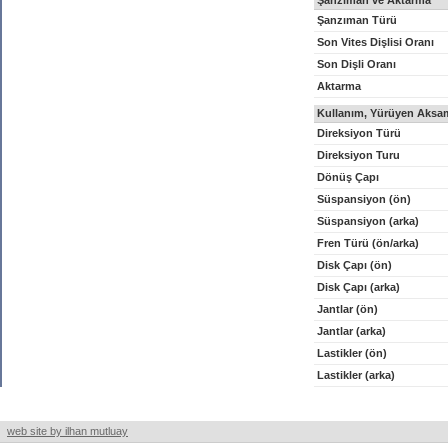
Şanzıman ve Aktarma
Şanzıman Türü
Son Vites Dişlisi Oranı
Son Dişli Oranı
Aktarma
Kullanım, Yürüyen Aksam
Direksiyon Türü
Direksiyon Turu
Dönüş Çapı
Süspansiyon (ön)
Süspansiyon (arka)
Fren Türü (ön/arka)
Disk Çapı (ön)
Disk Çapı (arka)
Jantlar (ön)
Jantlar (arka)
Lastikler (ön)
Lastikler (arka)
web site by ilhan mutluay