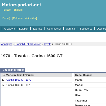
[Türkçe]
[English]
[E-mail]
[Reklam / İstatistikler]
Anasayfa
Kulüpler
Takımlar
Yarışmacılar
Markalar
Sponsorlar
Otomobil
Anasayfa
›
Otomobil Teknik Verileri
›
Toyota
›
Carina 1600 GT
1970 - Toyota - Carina 1600 GT
Tüm Teknik Veriler
Bu Modelin Teknik Verileri
Genel Bilgiler
1.
Carina 1600 GT 1970
Marka
2.
Carina 1600 GT 1970
Model
Üretim Yılı
Ülke
Tasarımcı
Üretim Adedi