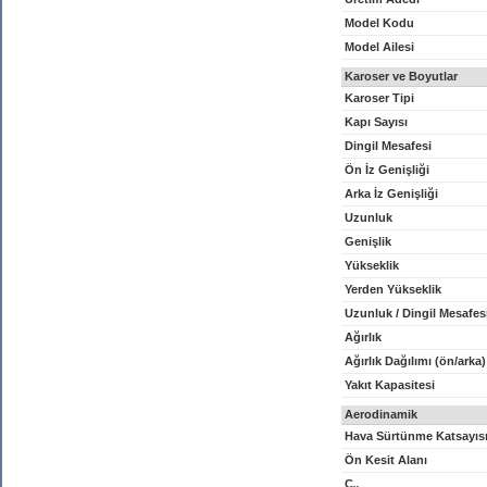
Model Kodu
Model Ailesi
Karoser ve Boyutlar
Karoser Tipi
Kapı Sayısı
Dingil Mesafesi
Ön İz Genişliği
Arka İz Genişliği
Uzunluk
Genişlik
Yükseklik
Yerden Yükseklik
Uzunluk / Dingil Mesafes
Ağırlık
Ağırlık Dağılımı (ön/arka)
Yakıt Kapasitesi
Aerodinamik
Hava Sürtünme Katsayıs
Ön Kesit Alanı
C