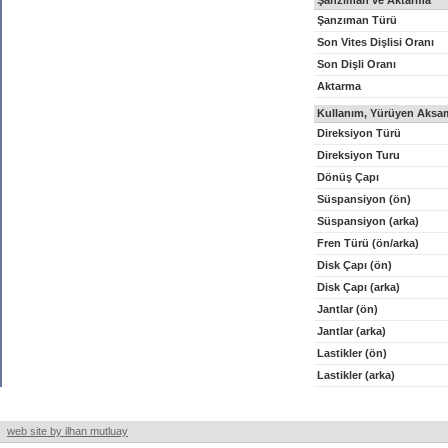
Şanzıman ve Aktarma
Şanzıman Türü
Son Vites Dişlisi Oranı
Son Dişli Oranı
Aktarma
Kullanım, Yürüyen Aksam
Direksiyon Türü
Direksiyon Turu
Dönüş Çapı
Süspansiyon (ön)
Süspansiyon (arka)
Fren Türü (ön/arka)
Disk Çapı (ön)
Disk Çapı (arka)
Jantlar (ön)
Jantlar (arka)
Lastikler (ön)
Lastikler (arka)
web site by ilhan mutluay