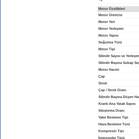
x
Motor Özellikleri
Motor Üreticisi
Motor Yeri
Motor Yerleşimi
Motor Yapısı
Soğutma Türü
Motor Tipi
Silindir Sayısı ve Yerleşi
Silindir Başına Subap Sa
Motor Hacmi
Çap
Strok
Çap / Strok Oranı
Silindir Başına Düşen H
Krank Ana Yatak Sayısı
Sıkıştırma Oranı
Yakıt Besleme Tipi
Hava Besleme Türü
Kompresör Tipi
İntercooler Türü