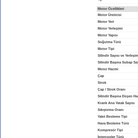
x
Motor Özellikleri
Motor Üreticisi
Motor Yeri
Motor Yerleşimi
Motor Yapısı
Soğutma Türü
Motor Tipi
Silindir Sayısı ve Yerleşi
Silindir Başına Subap Sa
Motor Hacmi
Çap
Strok
Çap / Strok Oranı
Silindir Başına Düşen H
Krank Ana Yatak Sayısı
Sıkıştırma Oranı
Yakıt Besleme Tipi
Hava Besleme Türü
Kompresör Tipi
İntercooler Türü