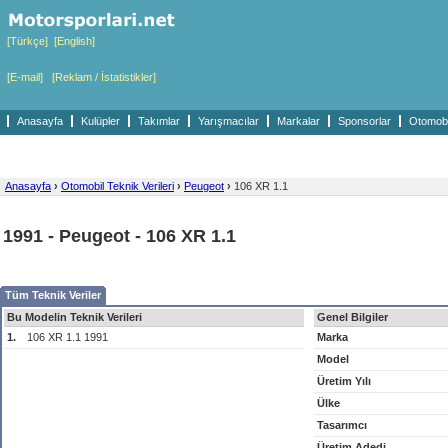
[Türkçe]
[English]
[E-mail]
[Reklam / İstatistikler]
Anasayfa
Kulüpler
Takımlar
Yarışmacılar
Markalar
Sponsorlar
Otomobil
Anasayfa
›
Otomobil Teknik Verileri
›
Peugeot
›
106 XR 1.1
1991 - Peugeot - 106 XR 1.1
Tüm Teknik Veriler
Bu Modelin Teknik Verileri
Genel Bilgiler
1.
106 XR 1.1 1991
Marka
Model
Üretim Yılı
Ülke
Tasarımcı
Üretim Adedi