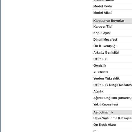
Model Kodu
Model Ailesi
Karoser ve Boyutlar
Karoser Tipi
Kapı Sayısı
Dingil Mesafesi
Ön İz Genişliği
Arka İz Genişliği
Uzunluk
Genişlik
Yükseklik
Yerden Yükseklik
Uzunluk / Dingil Mesafes
Ağırlık
Ağırlık Dağılımı (ön/arka)
Yakıt Kapasitesi
Aerodinamik
Hava Sürtünme Katsayıs
Ön Kesit Alanı
C