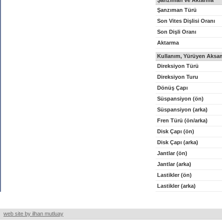
Şanzıman ve Aktarma
Şanzıman Türü
Son Vites Dişlisi Oranı
Son Dişli Oranı
Aktarma
Kullanım, Yürüyen Aksam
Direksiyon Türü
Direksiyon Turu
Dönüş Çapı
Süspansiyon (ön)
Süspansiyon (arka)
Fren Türü (ön/arka)
Disk Çapı (ön)
Disk Çapı (arka)
Jantlar (ön)
Jantlar (arka)
Lastikler (ön)
Lastikler (arka)
web site by ilhan mutluay