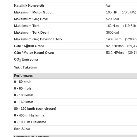
Katalitik Konvertör
Var
Maksimum Motor Gücü
105 HP (78,3 kW)
Maksimum Güç Devri
5200 d/d
Maksimum Tork
162 N.m (119,6 lb.f
Maksimum Tork Devri
3600 d/d
Maksimum Güç Devrinde Tork
143,8 N.m (5200 d/
Güç / Ağırlık Oranı
92,9 HP/ton (69,3 
Güç / Motor Hacmi Oranı
53,2 HP/litre (39,7 k
CO
Emisyonu
2
Yakıt Tüketimi
Performans
0 - 80 km/h
0 - 60 mph
0 - 100 km/h
0 - 160 km/h
80 - 120 km/h (son viteste)
0 - 400 m Hızlanma
0 - 1000 m Hızlanma
Son Sürat