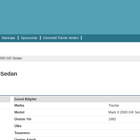
Markalar
Sponsorlar
Otomobil Teknik Verileri
2000 GR Sedan
R Sedan
Genel Bilgiler
Marka
Toyota
Model
Mark II 2000 GR Se
Üretim Yılı
1982
Ülke
Tasarımcı
Üretim Adedi