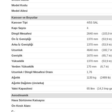
Model Kodu
Model Ailesi
Karoser ve Boyutlar
Karoser Tipi
4/5S SAL
Kapı Sayısı
4
Dingil Mesafesi
2640 mm (103,9 in
Ön İz Genişliği
1370 mm (53,9 in)
Arka İz Genişliği
1370 mm (53,9 in)
Uzunluk
4640 mm (182,7 in
Genişlik
1670 mm (65,7 in)
Yükseklik
1370 mm (53,9 in)
Yerden Yükseklik
170 mm (6,7 in)
Uzunluk / Dingil Mesafesi Oranı
1,76
Ağırlık
1130 kg (2489 lb)
Ağırlık Dağılımı (ön/arka)
Yakıt Kapasitesi
65 litre (14,3 Imp ga
Aerodinamik
Hava Sürtünme Katsayısı
Ön Kesit Alanı
C