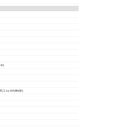
in)
,1 cu in/silindir)