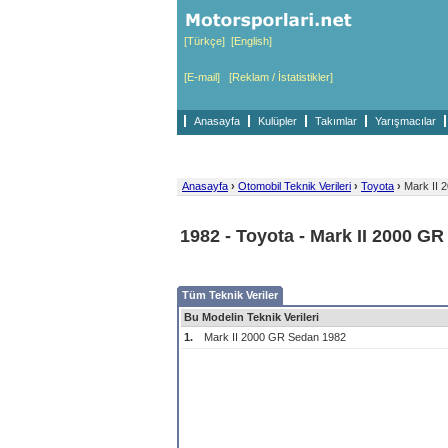
[Türkçe]
[English]
[E-mail]
[Reklam / İstatistikler]
Anasayfa
Kulüpler
Takımlar
Yarışmacılar
Anasayfa
›
Otomobil Teknik Verileri
›
Toyota
›
Mark II 
1982 - Toyota - Mark II 2000 G
Tüm Teknik Veriler
Bu Modelin Teknik Verileri
1.
Mark II 2000 GR Sedan 1982