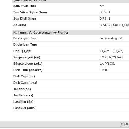
Şanzıman ve Aktarma
Şanzıman Türü
5M
Son Vites Dişlisi Oranı
0,85 : 1
Son Dişli Oranı
3,73 : 1
Aktarma
RWD (Arkadan Çeki
Kullanım, Yürüyen Aksam ve Frenler
Direksiyon Türü
recirculating ball
Direksiyon Turu
Dönüş Çapı
11,4 m (37,4 ft)
Süspansiyon (ön)
I.MS.TA.CS.ARB.
Süspansiyon (arka)
LA.PR.CS.
Fren Türü (ön/arka)
Di/Dr-S
Disk Çapı (ön)
Disk Çapı (arka)
Jantlar (ön)
Jantlar (arka)
Lastikler (ön)
Lastikler (arka)
2000