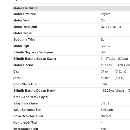
x
Motor Özellikleri
Motor Üreticisi
Toyota
Motor Yeri
Ön
Motor Yerleşimi
Uzunlamasına
Motor Yapısı
Soğutma Türü
Su
Motor Tipi
SOHC
Silindir Sayısı ve Yerleşimi
S-4
Silindir Başına Subap Sayısı
2 (Toplam 8 Adet)
Motor Hacmi
1973 cc (120,4 cu 
Çap
84 mm (3,31 in)
Strok
89 mm (3,5 in)
Çap / Strok Oranı
0,94
Silindir Başına Düşen Hacim
493,25 cc/silindir (30
Krank Ana Yatak Sayısı
5
Sıkıştırma Oranı
8,5 : 1
Yakıt Besleme Tipi
1 Ai carb
Hava Besleme Türü
Normal
Kompresör Tipi
-
İntercooler Türü
Yok