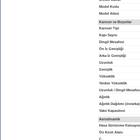
Model Kodu
Model Ailesi
Karoser ve Boyutlar
Karoser Tipi
Kapı Sayısı
Dingil Mesafesi
Ön İz Genişliği
Arka İz Genişliği
Uzunluk
Genişlik
Yükseklik
Yerden Yükseklik
Uzunluk / Dingil Mesafes
Ağırlık
Ağırlık Dağılımı (ön/arka)
Yakıt Kapasitesi
Aerodinamik
Hava Sürtünme Katsayıs
Ön Kesit Alanı
C