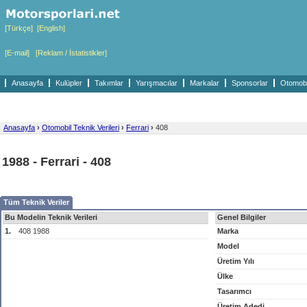
[Türkçe]
[English]
[E-mail]
[Reklam / İstatistikler]
Anasayfa
Kulüpler
Takımlar
Yarışmacılar
Markalar
Sponsorlar
Otomobil
Anasayfa
›
Otomobil Teknik Verileri
›
Ferrari
›
408
1988 - Ferrari - 408
Tüm Teknik Veriler
Bu Modelin Teknik Verileri
Genel Bilgiler
1.
408 1988
Marka
Model
Üretim Yılı
Ülke
Tasarımcı
Üretim Adedi