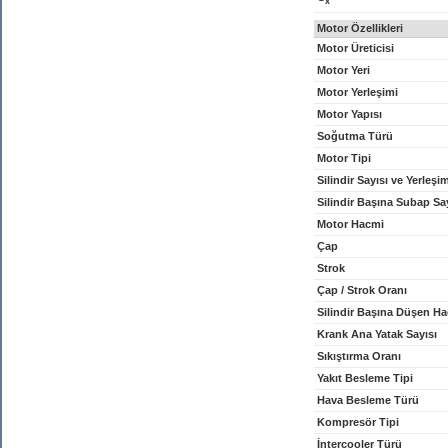
x
Motor Özellikleri
Motor Üreticisi
Motor Yeri
Motor Yerleşimi
Motor Yapısı
Soğutma Türü
Motor Tipi
Silindir Sayısı ve Yerleşi
Silindir Başına Subap Sa
Motor Hacmi
Çap
Strok
Çap / Strok Oranı
Silindir Başına Düşen H
Krank Ana Yatak Sayısı
Sıkıştırma Oranı
Yakıt Besleme Tipi
Hava Besleme Türü
Kompresör Tipi
İntercooler Türü