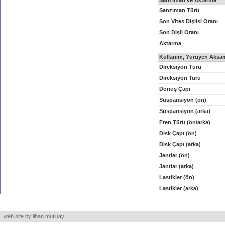
Şanzıman ve Aktarma
Şanzıman Türü
Son Vites Dişlisi Oranı
Son Dişli Oranı
Aktarma
Kullanım, Yürüyen Aksam
Direksiyon Türü
Direksiyon Turu
Dönüş Çapı
Süspansiyon (ön)
Süspansiyon (arka)
Fren Türü (ön/arka)
Disk Çapı (ön)
Disk Çapı (arka)
Jantlar (ön)
Jantlar (arka)
Lastikler (ön)
Lastikler (arka)
web site by ilhan mutluay