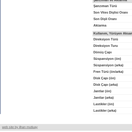
Şanzıman ve Aktarma
Şanzıman Türü
Son Vites Dişlisi Oranı
Son Dişli Oranı
Aktarma
Kullanım, Yürüyen Aksam
Direksiyon Türü
Direksiyon Turu
Dönüş Çapı
Süspansiyon (ön)
Süspansiyon (arka)
Fren Türü (ön/arka)
Disk Çapı (ön)
Disk Çapı (arka)
Jantlar (ön)
Jantlar (arka)
Lastikler (ön)
Lastikler (arka)
web site by ilhan mutluay