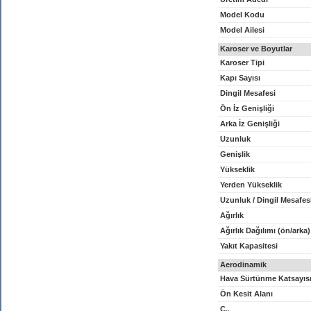
Model Kodu
Model Ailesi
Karoser ve Boyutlar
Karoser Tipi
Kapı Sayısı
Dingil Mesafesi
Ön İz Genişliği
Arka İz Genişliği
Uzunluk
Genişlik
Yükseklik
Yerden Yükseklik
Uzunluk / Dingil Mesafes
Ağırlık
Ağırlık Dağılımı (ön/arka)
Yakıt Kapasitesi
Aerodinamik
Hava Sürtünme Katsayıs
Ön Kesit Alanı
C