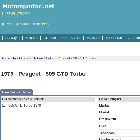
[Türkçe]
[English]
[E-mail]
[Reklam / İstatistikler]
Anasayfa
Kulüpler
Takımlar
Yarışmacılar
Markalar
Sponsorlar
Otomobil
Anasayfa
›
Otomobil Teknik Verileri
›
Peugeot
›
505 GTD Turbo
1979 - Peugeot - 505 GTD Turbo
Tüm Teknik Veriler
Bu Modelin Teknik Verileri
Genel Bilgiler
1.
505 GTD Turbo 1979
Marka
Model
Üretim Yılı
Ülke
Tasarımcı
Üretim Adedi