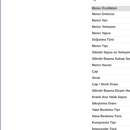
x
Motor Özellikleri
Motor Üreticisi
Motor Yeri
Motor Yerleşimi
Motor Yapısı
Soğutma Türü
Motor Tipi
Silindir Sayısı ve Yerleşi
Silindir Başına Subap Sa
Motor Hacmi
Çap
Strok
Çap / Strok Oranı
Silindir Başına Düşen H
Krank Ana Yatak Sayısı
Sıkıştırma Oranı
Yakıt Besleme Tipi
Hava Besleme Türü
Kompresör Tipi
İntercooler Türü