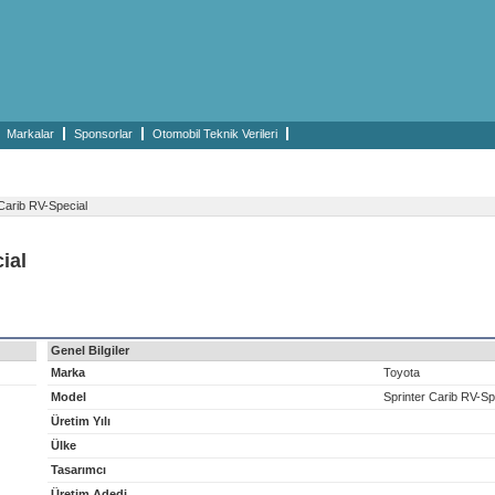
Markalar
Sponsorlar
Otomobil Teknik Verileri
Carib RV-Special
ial
Genel Bilgiler
Marka
Toyota
Model
Sprinter Carib RV-Sp
Üretim Yılı
Ülke
Tasarımcı
Üretim Adedi