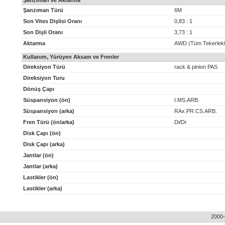
Şanzıman ve Aktarma
Şanzıman Türü
6M
Son Vites Dişlisi Oranı
0,83 : 1
Son Dişli Oranı
3,73 : 1
Aktarma
AWD (Tüm Tekerlekl
Kullanım, Yürüyen Aksam ve Frenler
Direksiyon Türü
rack & pinion PAS
Direksiyon Turu
Dönüş Çapı
Süspansiyon (ön)
I.MS.ARB.
Süspansiyon (arka)
RAx.PR.CS.ARB.
Fren Türü (ön/arka)
Di/Dr
Disk Çapı (ön)
Disk Çapı (arka)
Jantlar (ön)
Jantlar (arka)
Lastikler (ön)
Lastikler (arka)
2000