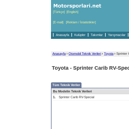
[Türkçe]
[English]
[E-mail]
[Reklam / İstatistikler]
Anasayfa
Kulüpler
Takımlar
Yarışmacılar
Anasayfa
›
Otomobil Teknik Verileri
›
Toyota
›
Sprinter 
Toyota - Sprinter Carib RV-Spec
Tüm Teknik Veriler
Bu Modelin Teknik Verileri
1.
Sprinter Carib RV-Special