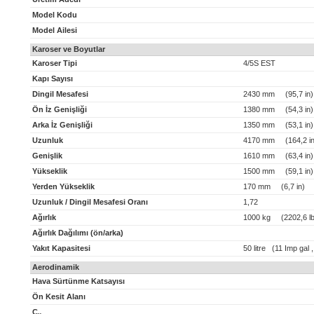
Model Kodu
Model Ailesi
Karoser ve Boyutlar
Karoser Tipi
4/5S EST
Kapı Sayısı
Dingil Mesafesi
2430 mm (95,7 in)
Ön İz Genişliği
1380 mm (54,3 in)
Arka İz Genişliği
1350 mm (53,1 in)
Uzunluk
4170 mm (164,2 in
Genişlik
1610 mm (63,4 in)
Yükseklik
1500 mm (59,1 in)
Yerden Yükseklik
170 mm (6,7 in)
Uzunluk / Dingil Mesafesi Oranı
1,72
Ağırlık
1000 kg (2202,6 lb
Ağırlık Dağılımı (ön/arka)
Yakıt Kapasitesi
50 litre (11 Imp gal 
Aerodinamik
Hava Sürtünme Katsayısı
Ön Kesit Alanı
C