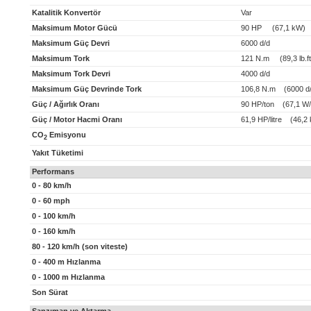
Katalitik Konvertör
Var
Maksimum Motor Gücü
90 HP (67,1 kW)
Maksimum Güç Devri
6000 d/d
Maksimum Tork
121 N.m (89,3 lb.ft
Maksimum Tork Devri
4000 d/d
Maksimum Güç Devrinde Tork
106,8 N.m (6000 d/
Güç / Ağırlık Oranı
90 HP/ton (67,1 W/
Güç / Motor Hacmi Oranı
61,9 HP/litre (46,2 k
CO
Emisyonu
2
Yakıt Tüketimi
Performans
0 - 80 km/h
0 - 60 mph
0 - 100 km/h
0 - 160 km/h
80 - 120 km/h (son viteste)
0 - 400 m Hızlanma
0 - 1000 m Hızlanma
Son Sürat