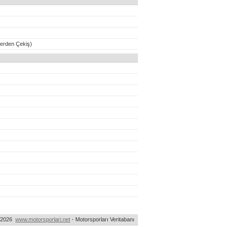
erden Çekiş)
-2026
www.motorsporlari.net
- Motorsporları Veritabanı