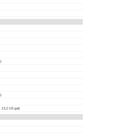
)
)
, 13,2 US gal)