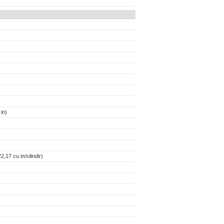
in)
,17 cu in/silindir)