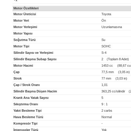
x
Motor Özellikleri
Motor Üreticisi
Toyota
Motor Yeri
Ön
Motor Yerleşimi
Uzunlamasına
Motor Yapısı
Soğutma Türü
Su
Motor Tipi
SOHC
Silindir Sayısı ve Yerleşimi
S-4
Silindir Başına Subap Sayısı
2 (Toplam 8 Adet)
Motor Hacmi
1453 cc (88,67 cu 
Çap
77,5 mm (3,05 in)
Strok
77 mm (3,03 in)
Çap / Strok Oranı
1,01
Silindir Başına Düşen Hacim
363,25 cc/silindir (22
Krank Ana Yatak Sayısı
5
Sıkıştırma Oranı
9 : 1
Yakıt Besleme Tipi
2 carbs
Hava Besleme Türü
Normal
Kompresör Tipi
-
İntercooler Türü
Yok