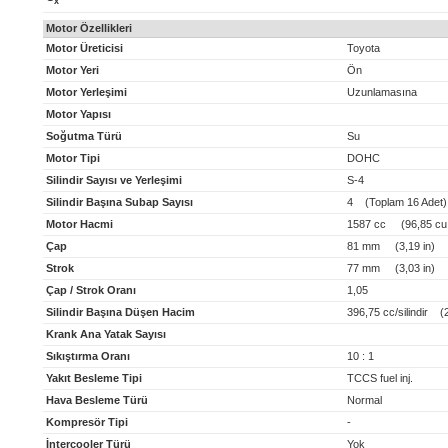
x
Motor Özellikleri
Motor Üreticisi
Toyota
Motor Yeri
Ön
Motor Yerleşimi
Uzunlamasına
Motor Yapısı
Soğutma Türü
Su
Motor Tipi
DOHC
Silindir Sayısı ve Yerleşimi
S-4
Silindir Başına Subap Sayısı
4 (Toplam 16 Adet)
Motor Hacmi
1587 cc (96,85 cu 
Çap
81 mm (3,19 in)
Strok
77 mm (3,03 in)
Çap / Strok Oranı
1,05
Silindir Başına Düşen Hacim
396,75 cc/silindir (24
Krank Ana Yatak Sayısı
Sıkıştırma Oranı
10 : 1
Yakıt Besleme Tipi
TCCS fuel inj.
Hava Besleme Türü
Normal
Kompresör Tipi
-
İntercooler Türü
Yok