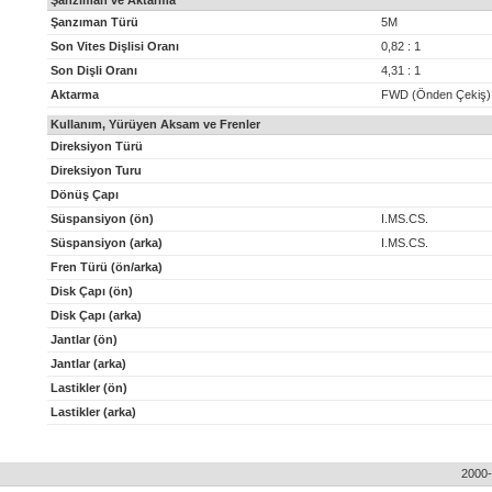
Şanzıman ve Aktarma
Şanzıman Türü
5M
Son Vites Dişlisi Oranı
0,82 : 1
Son Dişli Oranı
4,31 : 1
Aktarma
FWD (Önden Çekiş)
Kullanım, Yürüyen Aksam ve Frenler
Direksiyon Türü
Direksiyon Turu
Dönüş Çapı
Süspansiyon (ön)
I.MS.CS.
Süspansiyon (arka)
I.MS.CS.
Fren Türü (ön/arka)
Disk Çapı (ön)
Disk Çapı (arka)
Jantlar (ön)
Jantlar (arka)
Lastikler (ön)
Lastikler (arka)
2000