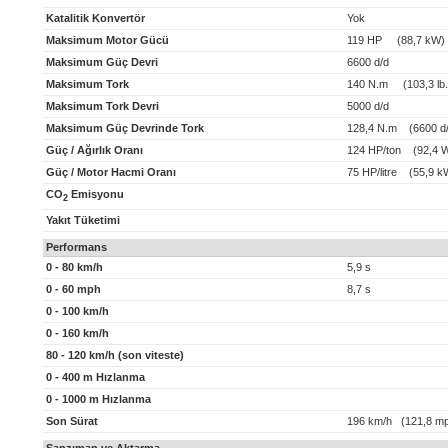
Katalitik Konvertör
Yok
Maksimum Motor Gücü
119 HP (88,7 kW)
Maksimum Güç Devri
6600 d/d
Maksimum Tork
140 N.m (103,3 lb.f
Maksimum Tork Devri
5000 d/d
Maksimum Güç Devrinde Tork
128,4 N.m (6600 d/
Güç / Ağırlık Oranı
124 HP/ton (92,4 W
Güç / Motor Hacmi Oranı
75 HP/litre (55,9 kW
CO
Emisyonu
2
Yakıt Tüketimi
Performans
0 - 80 km/h
5,9 s
0 - 60 mph
8,7 s
0 - 100 km/h
0 - 160 km/h
80 - 120 km/h (son viteste)
0 - 400 m Hızlanma
0 - 1000 m Hızlanma
Son Sürat
196 km/h (121,8 m