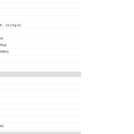
t , 14,3 kg.m)
d)
/kg)
/litre)
ph)