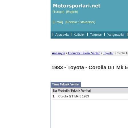
[Türkçe]
[English]
[E-mail]
[Reklam / İstatistikler]
Anasayfa
Kulüpler
Takımlar
Yarışmacılar
Anasayfa
›
Otomobil Teknik Verileri
›
Toyota
›
Corolla 
1983 - Toyota - Corolla GT Mk 5
Tüm Teknik Veriler
Bu Modelin Teknik Verileri
1.
Corolla GT Mk 5 1983