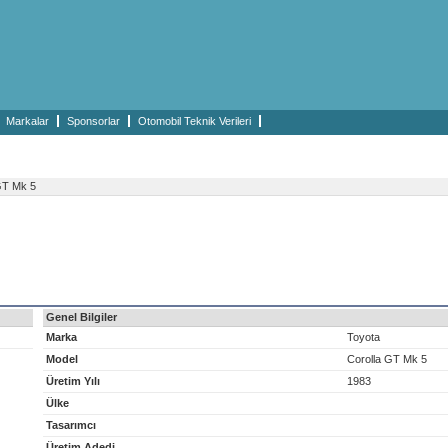
Markalar
Sponsorlar
Otomobil Teknik Verileri
GT Mk 5
Genel Bilgiler
Marka
Toyota
Model
Corolla GT Mk 5
Üretim Yılı
1983
Ülke
Tasarımcı
Üretim Adedi