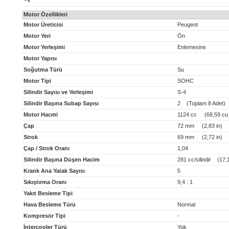
x
Motor Özellikleri
Motor Üreticisi
Peugeot
Motor Yeri
Ön
Motor Yerleşimi
Enlemesine
Motor Yapısı
Soğutma Türü
Su
Motor Tipi
SOHC
Silindir Sayısı ve Yerleşimi
S-4
Silindir Başına Subap Sayısı
2 (Toplam 8 Adet)
Motor Hacmi
1124 cc (68,59 cu 
Çap
72 mm (2,83 in)
Strok
69 mm (2,72 in)
Çap / Strok Oranı
1,04
Silindir Başına Düşen Hacim
281 cc/silindir (17,15
Krank Ana Yatak Sayısı
5
Sıkıştırma Oranı
9,4 : 1
Yakıt Besleme Tipi
Hava Besleme Türü
Normal
Kompresör Tipi
-
İntercooler Türü
Yok