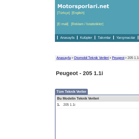
[Türkçe]
[English]
[E-mail]
[Reklam / İstatistikler]
Anasayfa
Kulüpler
Takımlar
Yarışmacılar
Anasayfa
›
Otomobil Teknik Verileri
›
Peugeot
›
205 1.1
Peugeot - 205 1.1i
Tüm Teknik Veriler
Bu Modelin Teknik Verileri
1.
205 1.1i