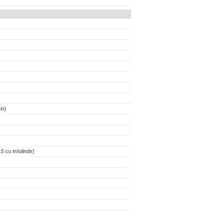
in)
 cu in/silindir)