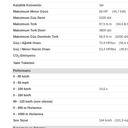
Katalitik Konvertör
Var
Maksimum Motor Gücü
60 HP (44,7 kW)
Maksimum Güç Devri
6200 d/d
Maksimum Tork
87,5 N.m (64,6 lb.f
Maksimum Tork Devri
3800 d/d
Maksimum Güç Devrinde Tork
68,9 N.m (6200 d/d
Güç / Ağırlık Oranı
75,9 HP/ton (56,6 
Güç / Motor Hacmi Oranı
53,4 HP/litre (39,8 k
CO
Emisyonu
2
Yakıt Tüketimi
Performans
0 - 80 km/h
0 - 60 mph
0 - 100 km/h
14,6 s
0 - 160 km/h
80 - 120 km/h (son viteste)
0 - 400 m Hızlanma
0 - 1000 m Hızlanma
Son Sürat
164 km/h (101,9 m