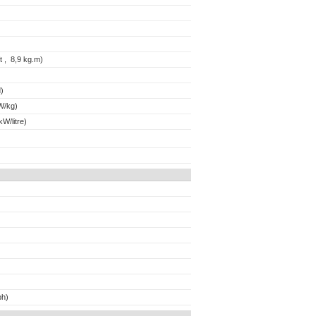
t , 8,9 kg.m)
)
W/kg)
W/litre)
ph)