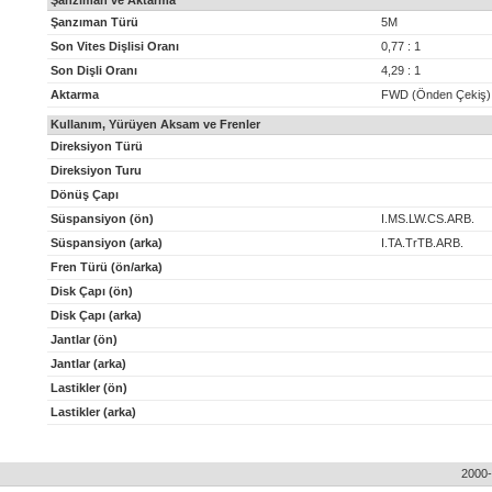
Şanzıman ve Aktarma
Şanzıman Türü
5M
Son Vites Dişlisi Oranı
0,77 : 1
Son Dişli Oranı
4,29 : 1
Aktarma
FWD (Önden Çekiş)
Kullanım, Yürüyen Aksam ve Frenler
Direksiyon Türü
Direksiyon Turu
Dönüş Çapı
Süspansiyon (ön)
I.MS.LW.CS.ARB.
Süspansiyon (arka)
I.TA.TrTB.ARB.
Fren Türü (ön/arka)
Disk Çapı (ön)
Disk Çapı (arka)
Jantlar (ön)
Jantlar (arka)
Lastikler (ön)
Lastikler (arka)
2000