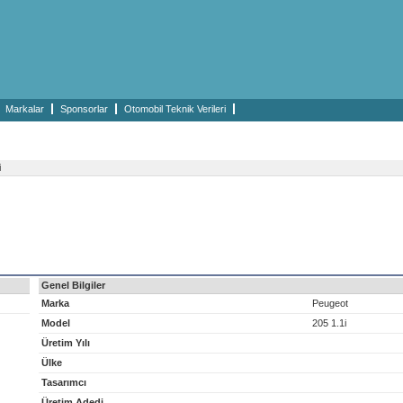
Markalar
Sponsorlar
Otomobil Teknik Verileri
i
Genel Bilgiler
Marka
Peugeot
Model
205 1.1i
Üretim Yılı
Ülke
Tasarımcı
Üretim Adedi