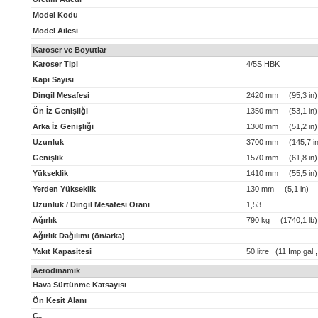
Model Kodu
Model Ailesi
Karoser ve Boyutlar
Karoser Tipi
4/5S HBK
Kapı Sayısı
Dingil Mesafesi
2420 mm (95,3 in)
Ön İz Genişliği
1350 mm (53,1 in)
Arka İz Genişliği
1300 mm (51,2 in)
Uzunluk
3700 mm (145,7 in
Genişlik
1570 mm (61,8 in)
Yükseklik
1410 mm (55,5 in)
Yerden Yükseklik
130 mm (5,1 in)
Uzunluk / Dingil Mesafesi Oranı
1,53
Ağırlık
790 kg (1740,1 lb)
Ağırlık Dağılımı (ön/arka)
Yakıt Kapasitesi
50 litre (11 Imp gal 
Aerodinamik
Hava Sürtünme Katsayısı
Ön Kesit Alanı
C