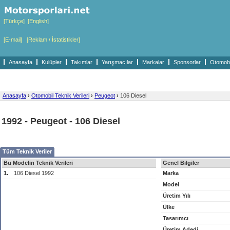
[Türkçe]
[English]
[E-mail]
[Reklam / İstatistikler]
Anasayfa
Kulüpler
Takımlar
Yarışmacılar
Markalar
Sponsorlar
Otomobil
Anasayfa
›
Otomobil Teknik Verileri
›
Peugeot
›
106 Diesel
1992 - Peugeot - 106 Diesel
Tüm Teknik Veriler
Bu Modelin Teknik Verileri
Genel Bilgiler
1.
106 Diesel 1992
Marka
Model
Üretim Yılı
Ülke
Tasarımcı
Üretim Adedi