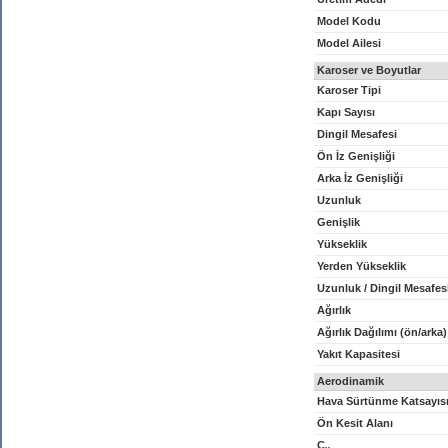
Model Kodu
Model Ailesi
Karoser ve Boyutlar
Karoser Tipi
Kapı Sayısı
Dingil Mesafesi
Ön İz Genişliği
Arka İz Genişliği
Uzunluk
Genişlik
Yükseklik
Yerden Yükseklik
Uzunluk / Dingil Mesafes
Ağırlık
Ağırlık Dağılımı (ön/arka)
Yakıt Kapasitesi
Aerodinamik
Hava Sürtünme Katsayıs
Ön Kesit Alanı
C