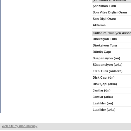
Şanzıman ve Aktarma
Şanzıman Türü
Son Vites Dişlisi Oranı
Son Dişli Oranı
Aktarma
Kullanım, Yürüyen Aksam
Direksiyon Türü
Direksiyon Turu
Dönüş Çapı
Süspansiyon (ön)
Süspansiyon (arka)
Fren Türü (ön/arka)
Disk Çapı (ön)
Disk Çapı (arka)
Jantlar (ön)
Jantlar (arka)
Lastikler (ön)
Lastikler (arka)
web site by ilhan mutluay