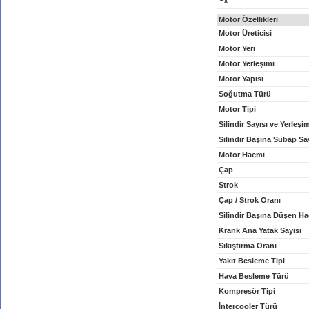
x
Motor Özellikleri
Motor Üreticisi
Motor Yeri
Motor Yerleşimi
Motor Yapısı
Soğutma Türü
Motor Tipi
Silindir Sayısı ve Yerleşi
Silindir Başına Subap Sa
Motor Hacmi
Çap
Strok
Çap / Strok Oranı
Silindir Başına Düşen H
Krank Ana Yatak Sayısı
Sıkıştırma Oranı
Yakıt Besleme Tipi
Hava Besleme Türü
Kompresör Tipi
İntercooler Türü